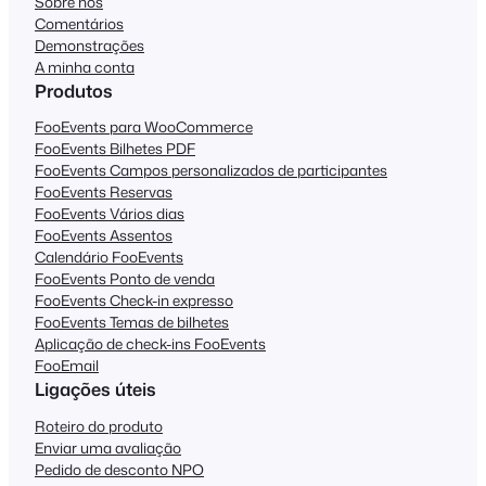
Sobre nós
Comentários
Demonstrações
A minha conta
Produtos
FooEvents para WooCommerce
FooEvents Bilhetes PDF
FooEvents Campos personalizados de participantes
FooEvents Reservas
FooEvents Vários dias
FooEvents Assentos
Calendário FooEvents
FooEvents Ponto de venda
FooEvents Check-in expresso
FooEvents Temas de bilhetes
Aplicação de check-ins FooEvents
FooEmail
Ligações úteis
Roteiro do produto
Enviar uma avaliação
Pedido de desconto NPO