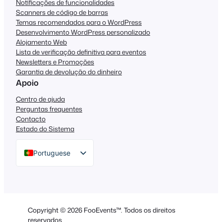
Notificações de funcionalidades
Scanners de código de barras
Temas recomendados para o WordPress
Desenvolvimento WordPress personalizado
Alojamento Web
Lista de verificação definitiva para eventos
Newsletters e Promoções
Garantia de devolução do dinheiro
Apoio
Centro de ajuda
Perguntas frequentes
Contacto
Estado do Sistema
Portuguese
English
German
Dutch
Copyright © 2026 FooEvents™. Todos os direitos
Spanish
reservados.