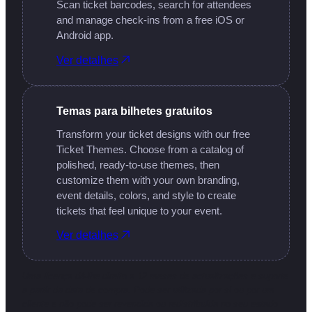
Scan ticket barcodes, search for attendees
and manage check-ins from a free iOS or
Android app.
Ver detalhes
Temas para bilhetes gratuitos
Transform your ticket designs with our free
Ticket Themes. Choose from a catalog of
polished, ready-to-use themes, then
customize them with your own branding,
event details, colors, and style to create
tickets that feel unique to your event.
Ver detalhes
Uma licença dá-lhe direito a 12 meses de actualizações e suporte
a partir da data de compra. Pode ser utilizada por si ou por um
cliente e não pode ser revendida ou redistribuída no seu estado