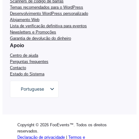
Scanners de código de barras
Temas recomendados para o WordPress
Desenvolvimento WordPress personalizado
Alojamento Web
Lista de verificação definitiva para eventos
Newsletters e Promoções
Garantia de devolução do dinheiro
Apoio
Centro de ajuda
Perguntas frequentes
Contacto
Estado do Sistema
Portuguese
English
German
Dutch
Copyright © 2026 FooEvents™. Todos os direitos
Spanish
reservados.
Declaração de privacidade
|
Termos e