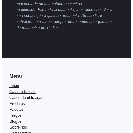
redistribuída no seu estado original ou
modificado.
Faturado anualmente, mas pode cancelar a
sua subscrição a qualquer momento.
Se não ficar
satisfeito com a sua compra, oferecemos uma garantia
de reembolso de 14 dias.
Menu
Início
Características
Casos de utilização
Produtos
Pacotes
Preços
Blogue
Sobre nós