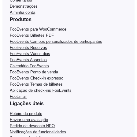
Comentários
Demonstrações
A minha conta
Produtos
FooEvents para WooCommerce
FooEvents Bilhetes PDF
FooEvents Campos personalizados de participantes
FooEvents Reservas
FooEvents Vários dias
FooEvents Assentos
Calendário FooEvents
FooEvents Ponto de venda
FooEvents Check-in expresso
FooEvents Temas de bilhetes
Aplicação de check-ins FooEvents
FooEmail
Ligações úteis
Roteiro do produto
Enviar uma avaliação
Pedido de desconto NPO
Notificações de funcionalidades