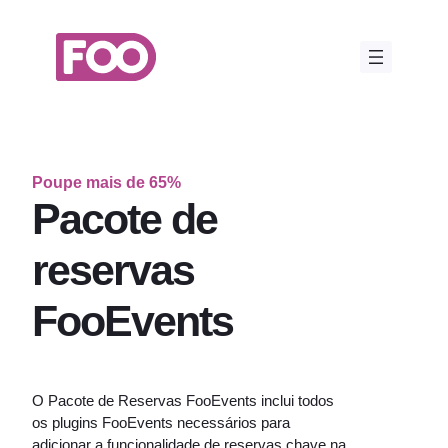
Saltar
para
o
conteúdo
Poupe mais de 65%
Pacote de
reservas
FooEvents
O Pacote de Reservas FooEvents inclui todos
os plugins FooEvents necessários para
adicionar a funcionalidade de reservas chave na