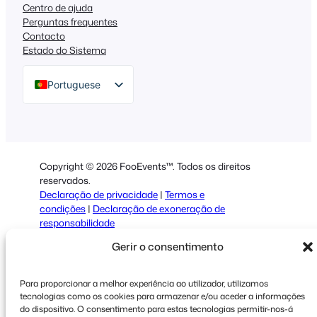
Centro de ajuda
Perguntas frequentes
Contacto
Estado do Sistema
Portuguese
English
German
Dutch
Copyright © 2026 FooEvents™. Todos os direitos
Spanish
reservados.
Declaração de privacidade
|
Termos e
Italian
condições
|
Declaração de exoneração de
responsabilidade
French
Gerir o consentimento
Polish
Greek
Para proporcionar a melhor experiência ao utilizador, utilizamos
tecnologias como os cookies para armazenar e/ou aceder a informações
do dispositivo. O consentimento para estas tecnologias permitir-nos-á