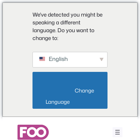
We've detected you might be
speaking a different
language. Do you want to
change to:
English
                        Change 
Language                    
Saltar
para
o