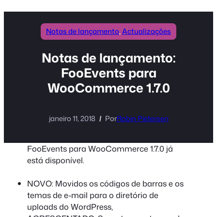
conteúdo
Notas de lançamento
, 
Actualizações
Notas de lançamento:
FooEvents para
WooCommerce 1.7.0
janeiro 11, 2018
Por
Robin Pietersen
FooEvents para WooCommerce 1.7.0 já
está disponível.
NOVO: Movidos os códigos de barras e os
temas de e-mail para o diretório de
uploads do WordPress,