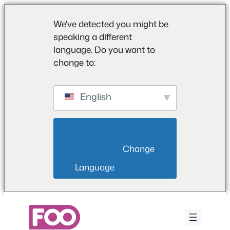
We've detected you might be
speaking a different
language. Do you want to
change to:
English
                        Change 
Language                    
Zum
Inhalt
springen