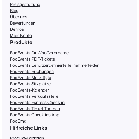
Preisgestaltung
Blog
Über uns
Bewertungen
Demos
Mein Konto
Produkte
FooEvents für WooCommerce
FooEvents PDF-Tickets
FooEvents Benutzerdefinierte Teilnehmerfelder
FooEvents Buchungen
FooEvents Mehrtägig
FooEvents Sitzplätze
FooEvents-Kalender
FooEvents Verkaufsstelle
FooEvents Express Check-in
FooEvents Ticket-Themen
FooEvents Check-ins App
FooEmail
Hilfreiche Links
Produkt-Fahrplan