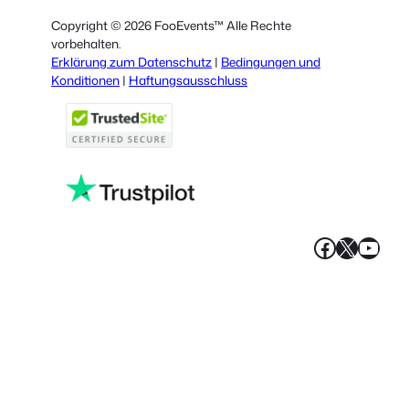
Spanish
Copyright © 2026 FooEvents™ Alle Rechte
Italian
vorbehalten.
Erklärung zum Datenschutz
|
Bedingungen und
Portuguese
Konditionen
|
Haftungsausschluss
French
Polish
Greek
Faceboo
X
YouT