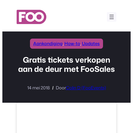
Ga
naar
de
inhoud
Aankondiging
, 
How-to
, 
Updates
Gratis tickets verkopen
aan de deur met FooSales
14 mei 2018
Door
Colin D (FooEvents)