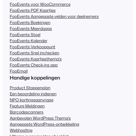
FooEvents voor WooCommerce
FooEvents PDF Kaartjes
FooEvents Aangepaste velden voor deelnemers
FooEvents Boekingen
FooEvents Meerdaags
FooEvents Stoel
FooEvents Kalender
FooEvents Verkooppunt
FooEvents Snel inchecken
FooEvents Kaartjesthema's
FooEvents Check-ins app
FooEmail
Handige koppelingen
Product Stappenplan
Een beoordeling indienen
NPO kortingsaanvraag
Feature Meldingen
Barcodescanners
Aanbevolen WordPress Thema's
Aangepaste WordPress-ontwikkeling
Webhosting