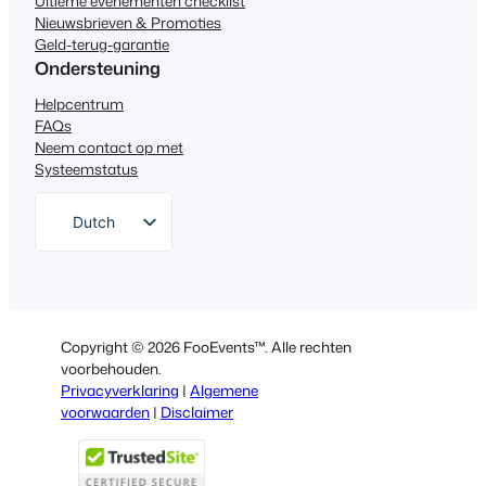
Ultieme evenementen checklist
Nieuwsbrieven & Promoties
Geld-terug-garantie
Ondersteuning
Helpcentrum
FAQs
Neem contact op met
Systeemstatus
Dutch
English
German
Spanish
Copyright © 2026 FooEvents™. Alle rechten
Italian
voorbehouden.
Privacyverklaring
|
Algemene
Portuguese
voorwaarden
|
Disclaimer
French
Polish