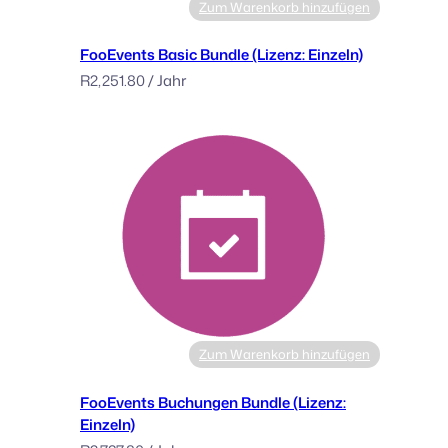
Zum Warenkorb hinzufügen
s
e
FooEvents Basic Bundle (Lizenz: Einzeln)
:
R
2,251.80
/ Jahr
M
u
l
t
i
p
l
e
)
M
e
n
Zum Warenkorb hinzufügen
g
e
FooEvents Buchungen Bundle (Lizenz:
Einzeln)