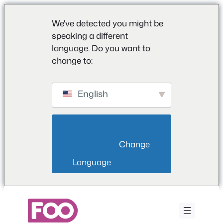
We've detected you might be
speaking a different
language. Do you want to
change to:
English
                        Change 
Language                    
Zum
Inhalt
springen