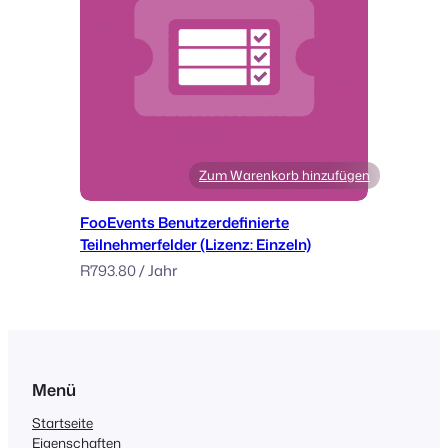
Zum Warenkorb hinzufügen
FooEvents Benutzerdefinierte
Teilnehmerfelder (Lizenz: Einzeln)
R
793.80
/ Jahr
Menü
Startseite
Eigenschaften