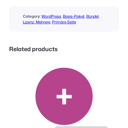
t
s
B
Category:
WordPress
, 
Basis-Paket
, 
Bündel
, 
a
Lizenz: Mehrere
, 
Primäre Seite
s
i
c
Related products
B
u
n
d
l
e
(
L
i
c
e
n