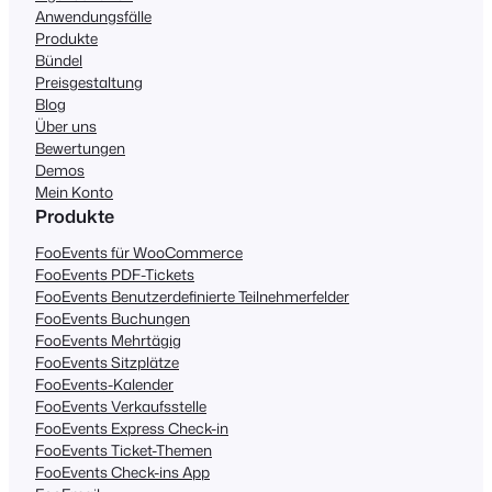
Anwendungsfälle
Produkte
Bündel
Preisgestaltung
Blog
Über uns
Bewertungen
Demos
Mein Konto
Produkte
FooEvents für WooCommerce
FooEvents PDF-Tickets
FooEvents Benutzerdefinierte Teilnehmerfelder
FooEvents Buchungen
FooEvents Mehrtägig
FooEvents Sitzplätze
FooEvents-Kalender
FooEvents Verkaufsstelle
FooEvents Express Check-in
FooEvents Ticket-Themen
FooEvents Check-ins App