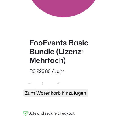
FooEvents Basic
Bundle (Lizenz:
Mehrfach)
R
3,223.80
/ Jahr
F
−
+
o
Zum Warenkorb hinzufügen
o
E
v
Safe and secure checkout
e
n