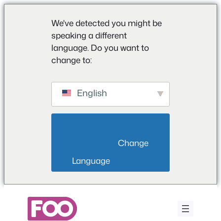
We've detected you might be
speaking a different
language. Do you want to
change to:
English
                        Change 
Language                    
Zum
Inhalt
springen