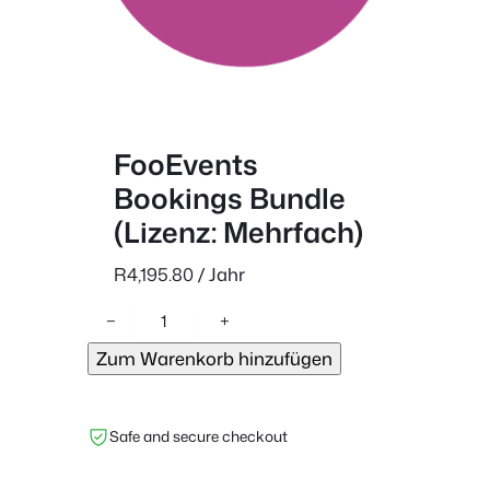
FooEvents
Bookings Bundle
(Lizenz: Mehrfach)
R
4,195.80
/ Jahr
F
−
+
o
Zum Warenkorb hinzufügen
o
E
v
Safe and secure checkout
e
n