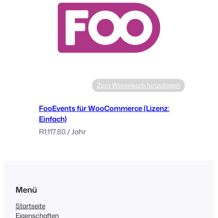
Zum Warenkorb hinzufügen
FooEvents für WooCommerce (Lizenz:
Einfach)
R
1,117.80
/ Jahr
Menü
Startseite
Eigenschaften