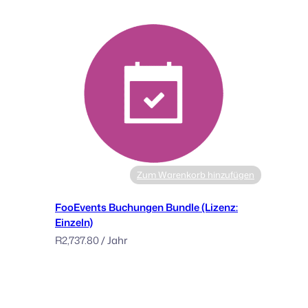
e
Zum Warenkorb hinzufügen
FooEvents Buchungen Bundle (Lizenz:
Einzeln)
R
2,737.80
/ Jahr