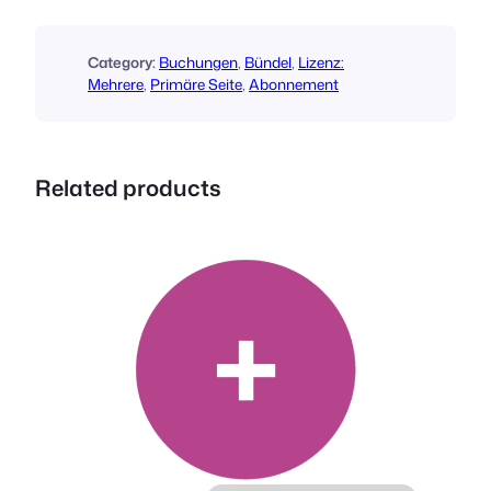
t
s
B
Category:
Buchungen
, 
Bündel
, 
Lizenz:
o
Mehrere
, 
Primäre Seite
, 
Abonnement
o
k
i
Related products
n
g
s
B
u
n
d
l
e
(
L
i