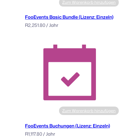
Zum Warenkorb hinzufügen
c
e
FooEvents Basic Bundle (Lizenz: Einzeln)
n
R
2,251.80
/ Jahr
s
e
:
M
u
l
t
i
p
l
e
)
Zum Warenkorb hinzufügen
M
e
FooEvents Buchungen (Lizenz: Einzeln)
n
R
1,117.80
/ Jahr
g