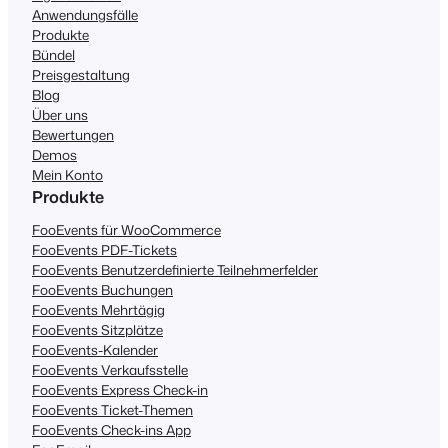
Anwendungsfälle
Produkte
Bündel
Preisgestaltung
Blog
Über uns
Bewertungen
Demos
Mein Konto
Produkte
FooEvents für WooCommerce
FooEvents PDF-Tickets
FooEvents Benutzerdefinierte Teilnehmerfelder
FooEvents Buchungen
FooEvents Mehrtägig
FooEvents Sitzplätze
FooEvents-Kalender
FooEvents Verkaufsstelle
FooEvents Express Check-in
FooEvents Ticket-Themen
FooEvents Check-ins App