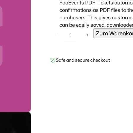
FooEvents PDF Tickets automati
confirmations as PDF files to th
purchasers. This gives customer
can be easily saved, downloaded,
F
Zum Warenkor
−
+
o
o
E
Safe and secure checkout
v
e
n
t
s
P
D
F
T