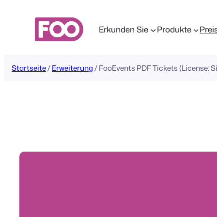
Zum
Inhalt
Erkunden Sie
Produkte
Prei
springen
Startseite
/
Erweiterung
/ FooEvents PDF Tickets (License: Si