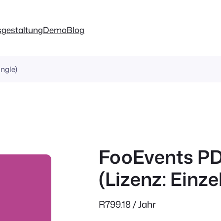
sgestaltung
Demo
Blog
ngle)
FooEvents PD
(Lizenz: Einze
R
799.18
/ Jahr