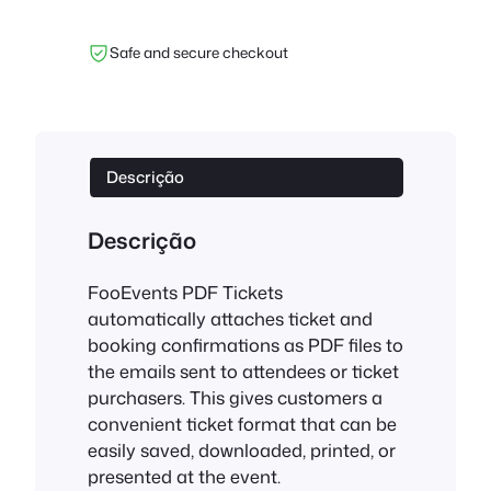
n
t
Safe and secure checkout
i
d
a
d
e
Descrição
d
e
Descrição
F
o
FooEvents PDF Tickets
o
automatically attaches ticket and
E
booking confirmations as PDF files to
v
the emails sent to attendees or ticket
e
purchasers. This gives customers a
n
convenient ticket format that can be
t
easily saved, downloaded, printed, or
s
presented at the event.
P