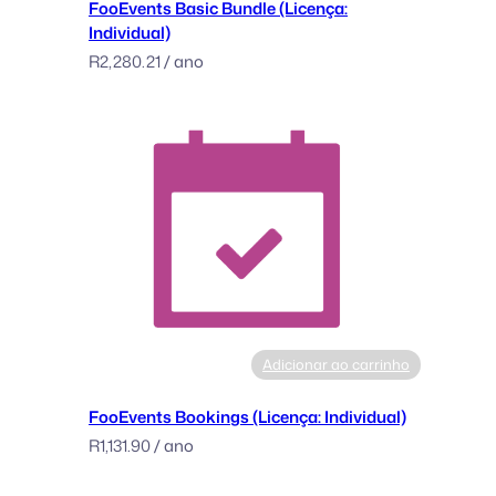
FooEvents Basic Bundle (Licença:
i
Individual)
n
R
2,280.21
/ ano
g
l
e
)
Adicionar ao carrinho
FooEvents Bookings (Licença: Individual)
R
1,131.90
/ ano