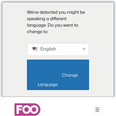
We've detected you might be
speaking a different
language. Do you want to
change to:
English
                        Change 
Language                    
Saltar
para
o