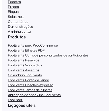
Pacotes
Preços
Blogue
Sobre nós
Comentários
Demonstrações
A minha conta
Produtos
FooEvents para WooCommerce
FooEvents Bilhetes PDF
FooEvents Campos personalizados de participantes
FooEvents Reservas
FooEvents Vários dias
FooEvents Assentos
Calendário FooEvents
FooEvents Ponto de venda
FooEvents Check-in expresso
FooEvents Temas de bilhetes
Aplicação de check-ins FooEvents
FooEmail
Ligações úteis