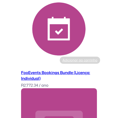
Adicionar ao carrinho
FooEvents Bookings Bundle (Licença:
Individual)
R
2,772.34
/ ano