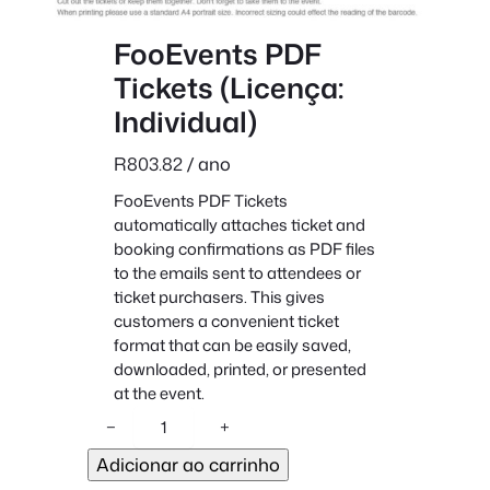
FooEvents PDF
Tickets (Licença:
Individual)
R
803.82
/ ano
FooEvents PDF Tickets
automatically attaches ticket and
booking confirmations as PDF files
to the emails sent to attendees or
ticket purchasers. This gives
customers a convenient ticket
format that can be easily saved,
downloaded, printed, or presented
at the event.
Q
−
+
u
Adicionar ao carrinho
a