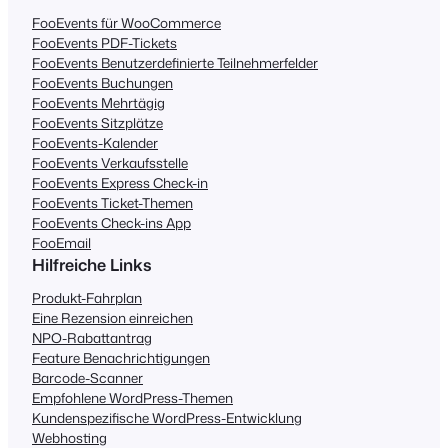
FooEvents für WooCommerce
FooEvents PDF-Tickets
FooEvents Benutzerdefinierte Teilnehmerfelder
FooEvents Buchungen
FooEvents Mehrtägig
FooEvents Sitzplätze
FooEvents-Kalender
FooEvents Verkaufsstelle
FooEvents Express Check-in
FooEvents Ticket-Themen
FooEvents Check-ins App
FooEmail
Hilfreiche Links
Produkt-Fahrplan
Eine Rezension einreichen
NPO-Rabattantrag
Feature Benachrichtigungen
Barcode-Scanner
Empfohlene WordPress-Themen
Kundenspezifische WordPress-Entwicklung
Webhosting