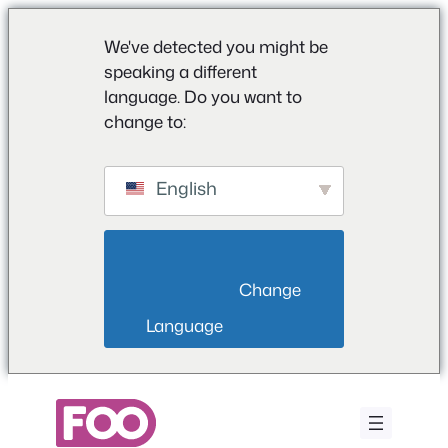
We've detected you might be
speaking a different
language. Do you want to
change to:
English
                        Change 
Language                    
Zum
Inhalt
springen