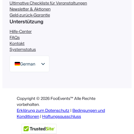
Ultimative Checkliste für Veranstaltungen
Newsletter & Aktionen
Geld-zurück-Garantie
Unterstützung
Hilfe-Center
FAQs
Kontakt
Systemstatus
German
English
Dutch
Spanish
Copyright © 2026 FooEvents™ Alle Rechte
Italian
vorbehalten.
Erklärung zum Datenschutz
|
Bedingungen und
Portuguese
Konditionen
|
Haftungsausschluss
French
Polish