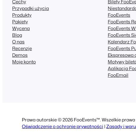
Cechy
Bilety FooEv
Przypadki użycia
Niestandard
Produkty
FooEvents
Pakiety
FooEvents R
Wycena
FooEvents W
Blog
FooEvents Si
O nas
Kalendarz F
Recenzje
FooEvents P
Demos
Ekspresowa 
Moje konto
Motywy bilet
Aplikacja Fo
FooEmail
Prawa autorskie © 2026 FooEvents™. Wszelkie prawa 
Oświadczenie o ochronie prywatności
|
Zasady i waru