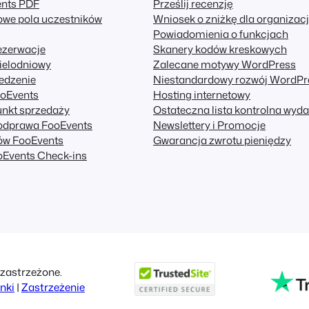
ents PDF
Prześlij recenzję
owe pola uczestników
Wniosek o zniżkę dla organizacji
Powiadomienia o funkcjach
ezerwacje
Skanery kodów kreskowych
ielodniowy
Zalecane motywy WordPress
edzenie
Niestandardowy rozwój WordPr
ooEvents
Hosting internetowy
unkt sprzedaży
Ostateczna lista kontrolna wyd
odprawa FooEvents
Newslettery i Promocje
ów FooEvents
Gwarancja zwrotu pieniędzy
oEvents Check-ins
zastrzeżone.
nki
|
Zastrzeżenie