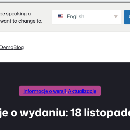
be speaking a
English
 want to change to:
Demo
Blog
Informacje o wersji
, 
Aktualizacje
e o wydaniu: 18 listopada