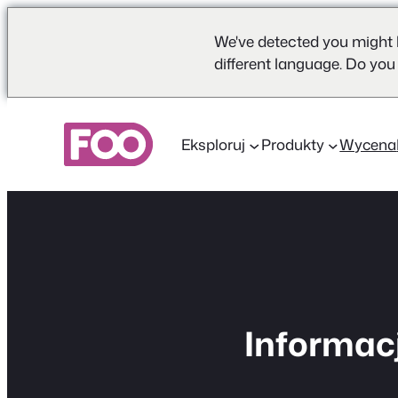
We've detected you might 
different language. Do you
Przejdź
do
Eksploruj
Produkty
Wycena
treści
Informacj