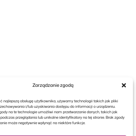
Zarządzanie zgodą
ć najlepszą obsługę użytkownika, używamy technologii takich jak pliki
rzechowywania i/lub uzyskiwania dostępu do informacji o urządzeniu.
gody na te technologie umożliwi nam przetwarzanie danych, takich jak
odczas przeglądania lub unikalne identyfikatory na tej stronie. Brak zgody
fanie może negatywnie wpłynąć na niektóre funkcje.