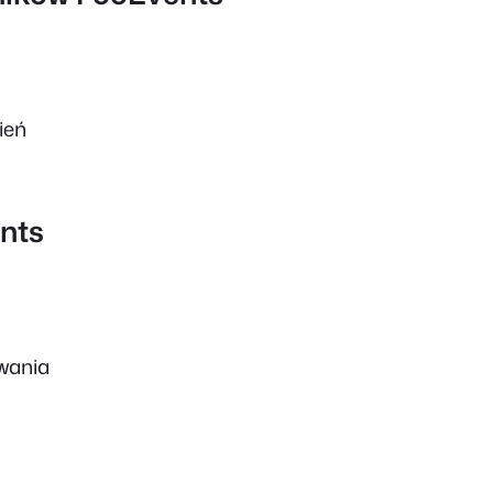
ień
nts
wania