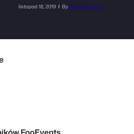
listopad 18, 2019
By
Robin Pietersen
e
ników FooEvents