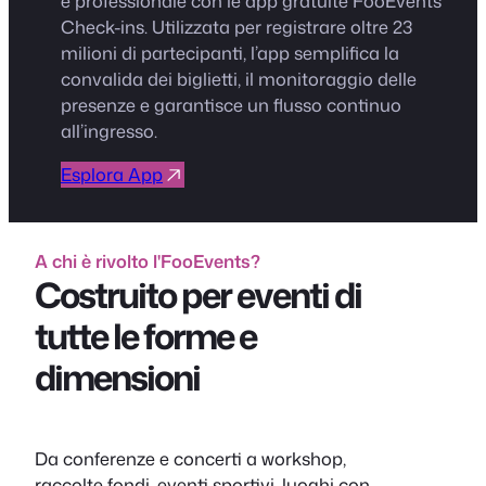
e professionale con le app gratuite FooEvents
Check-ins. Utilizzata per registrare oltre 23
milioni di partecipanti, l’app semplifica la
convalida dei biglietti, il monitoraggio delle
presenze e garantisce un flusso continuo
all’ingresso.
Esplora App
A chi è rivolto l'FooEvents?
Costruito per eventi di
tutte le forme e
dimensioni
Da conferenze e concerti a workshop,
raccolte fondi, eventi sportivi, luoghi con