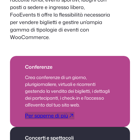
posti a sedere e ingresso libero,
FooEvents ti offre la flessibilità necessaria
per vendere biglietti e gestire un’ampia
gamma di tipologie di eventi con
WooCommerce.
Conferenze
Crea conferenze di un giorno,
plurigiornaliere, virtuali e ricorrenti
gestendo la vendita dei biglietti, i dettagli
dei partecipanti, i check-in e l'accesso
all'evento dal tuo sito web.
Per saperne di più
Concerti e spettacoli