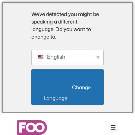
We've detected you might be
speaking a different
language. Do you want to
change to:
English
                        Change 
Language                    
Vai
al
contenuto