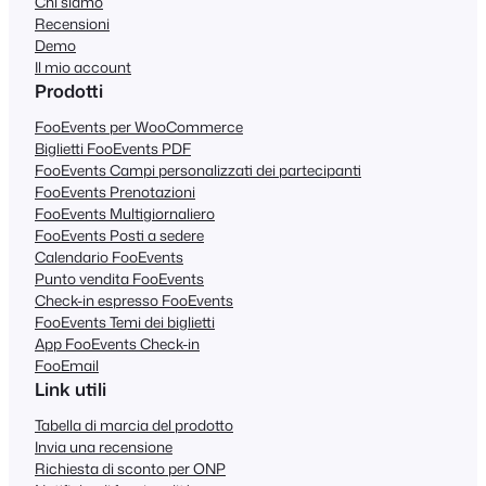
Chi siamo
Recensioni
Demo
Il mio account
Prodotti
FooEvents per WooCommerce
Biglietti FooEvents PDF
FooEvents Campi personalizzati dei partecipanti
FooEvents Prenotazioni
FooEvents Multigiornaliero
FooEvents Posti a sedere
Calendario FooEvents
Punto vendita FooEvents
Check-in espresso FooEvents
FooEvents Temi dei biglietti
App FooEvents Check-in
FooEmail
Link utili
Tabella di marcia del prodotto
Invia una recensione
Richiesta di sconto per ONP