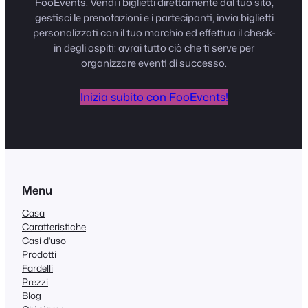
FooEvents. Vendi i biglietti direttamente dal tuo sito,
gestisci le prenotazioni e i partecipanti, invia biglietti
personalizzati con il tuo marchio ed effettua il check-
in degli ospiti: avrai tutto ciò che ti serve per
organizzare eventi di successo.
Inizia subito con FooEvents!
Menu
Casa
Caratteristiche
Casi d'uso
Prodotti
Fardelli
Prezzi
Blog