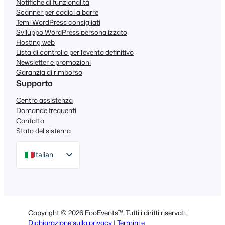
Notifiche di funzionalità
Scanner per codici a barre
Temi WordPress consigliati
Sviluppo WordPress personalizzato
Hosting web
Lista di controllo per l'evento definitivo
Newsletter e promozioni
Garanzia di rimborso
Supporto
Centro assistenza
Domande frequenti
Contatto
Stato del sistema
Italian
English
German
Dutch
Copyright © 2026 FooEvents™. Tutti i diritti riservati.
Spanish
Dichiarazione sulla privacy
|
Termini e