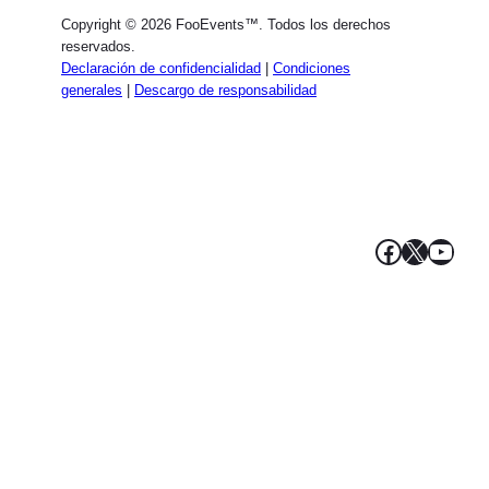
Dutch
Copyright © 2026 FooEvents™. Todos los derechos
Italian
reservados.
Declaración de confidencialidad
|
Condiciones
Portuguese
generales
|
Descargo de responsabilidad
French
Polish
Greek
Facebook
X
YouT