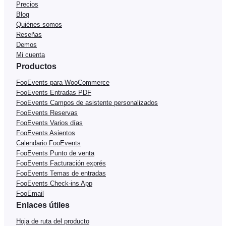
Precios
Blog
Quiénes somos
Reseñas
Demos
Mi cuenta
Productos
FooEvents para WooCommerce
FooEvents Entradas PDF
FooEvents Campos de asistente personalizados
FooEvents Reservas
FooEvents Varios días
FooEvents Asientos
Calendario FooEvents
FooEvents Punto de venta
FooEvents Facturación exprés
FooEvents Temas de entradas
FooEvents Check-ins App
FooEmail
Enlaces útiles
Hoja de ruta del producto