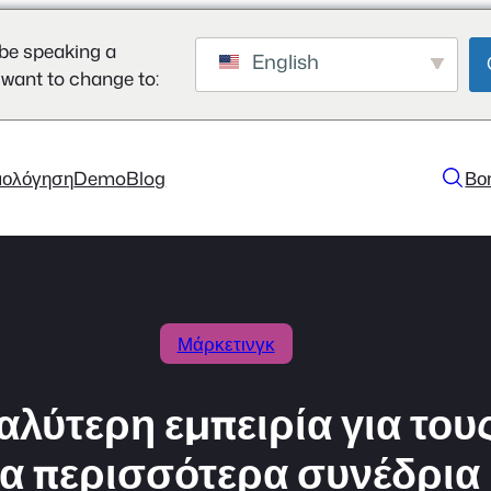
be speaking a
English
 want to change to:
μολόγηση
Demo
Blog
Βο
Μάρκετινγκ
λύτερη εμπειρία για του
α περισσότερα συνέδρια