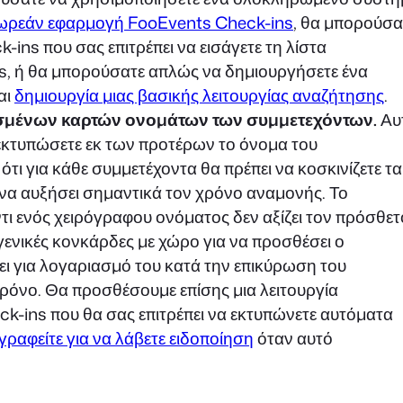
ωρεάν εφαρμογή FooEvents Check-ins
, θα μπορούσα
ins που σας επιτρέπει να εισάγετε τη λίστα
ns, ή θα μπορούσατε απλώς να δημιουργήσετε ένα
και
δημιουργία μιας βασικής λειτουργίας αναζήτησης
.
μένων καρτών ονομάτων των συμμετεχόντων.
Αυ
 εκτυπώσετε εκ των προτέρων το όνομα του
τι για κάθε συμμετέχοντα θα πρέπει να κοσκινίζετε τα
ί να αυξήσει σημαντικά τον χρόνο αναμονής. Το
ι ενός χειρόγραφου ονόματος δεν αξίζει τον πρόσθετ
 γενικές κονκάρδες με χώρο για να προσθέσει ο
ει για λογαριασμό του κατά την επικύρωση του
χρόνο. Θα προσθέσουμε επίσης μια λειτουργία
-ins που θα σας επιτρέπει να εκτυπώνετε αυτόματα
γραφείτε για να λάβετε ειδοποίηση
όταν αυτό