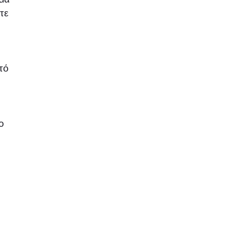
τε
τό
ο