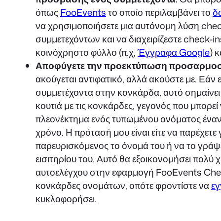
όπως
FooEvents
το οποίο περιλαμβάνει το
δ
να χρησιμοποιήσετε μια αυτόνομη λύση check-
συμμετεχόντων και να διαχειρίζεστε check-i
κοινόχρηστο φύλλο (π.χ,
Έγγραφα Google
) 
Αποφύγετε την προεκτύπωση προσαρμοσ
ακούγεται αντιφατικό, αλλά ακούστε με. Εάν
συμμετέχοντα στην κονκάρδα, αυτό σημαίνει ό
κουτιά με τις κονκάρδες, γεγονός που μπορε
πλεονέκτημα ενός τυπωμένου ονόματος έναντ
χρόνο. Η πρότασή μου είναι είτε να παρέχετε
παρευρισκόμενος το όνομά του ή να το γράψ
εισιτηρίου του. Αυτό θα εξοικονομήσει πολύ 
αυτοελέγχου στην εφαρμογή FooEvents Check
κονκάρδες ονομάτων, οπότε φροντίστε να
εγ
κυκλοφορήσει.