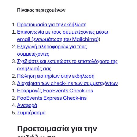
Πίνακας περιεχομένων
Προετοιμασία για την εκδήλωση
Επικοινωνία με τους συμμετέχοντες μέσω
email (ενσωμάτωση του Mailchimp)
)
Εξαγωγή πληροφοριών για τους
συμμετέχοντες
Σχεδιάστε και εκτυπώστε το επιστολόχαρτο της
εκδήλωσής σας
Πώληση εισιτηρίων στην εκδήλωση
Διαχείριση των check-ins των συμμετεχόντων
Εφαρμογές FooEvents Check-ins
FooEvents Express Check-ins
Αναφορά
Συμπέρασμα
Προετοιμασία για την