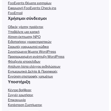
FooEvents Θέματα εισιτηρίων
Εφαρμογή FooEvents Check-ins
FooEmail
Χρήσιμοι σύνδεσμοι
Οδικός χάρτης προϊόντος
Υποβάλετε μια κριτική
Αίτηση έκπτωσης NPO
Ειδοποιήσεις χαρακτηριστικών
Σαρωτές γραμμωτού κώδικα
Συνιστώμενα θέματα WordPress
Προσαρμοσμένη ανάπτυξη WordPress
Φιλοξενία ιστοσελίδων
Απόλυτη λίστα ελέγχου εκδηλώσεων
Ενημερωτικά Δελτία & Προσφορές
Εγγύηση επιστροφής χρημάτων
Υποστήριξη
Κέντρο βοήθειας
Συχνές ερωτήσεις
Επικοινωνία
Κατάσταση Συστήματος