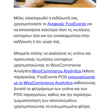
Μόλις ολοκληρωθεί η εκδήλωσή σας,
χρησιμοποιήστε το
Αναφορές FooEvents
για
να κατανοήσετε καλύτερα τόσο τις πωλήσεις
εισιτηρίων όσο και την επισκεψιμότητα στην
εκδήλωση ή τον χώρο σας.
Μπορείτε επίσης να αναλύσετε τις online και
προσωπικές πωλήσεις εισιτηρίων
χρησιμοποιώντας το WooCommerce
Analytics.
WooCommerce Analytics
έκθεση
παραγγελίας. FooEvents POS
ενσωματώνεται
με το WooCommerce Analytics
καθιστώντας
δυνατό το φιλτράρισμα των online και των
POS παραγγελιών, καθώς και την περαιτέρω
τμηματοποίηση των αποτελεσμάτων
χρησιμοποιώντας τα ενσωματωμένα φίλτρα.