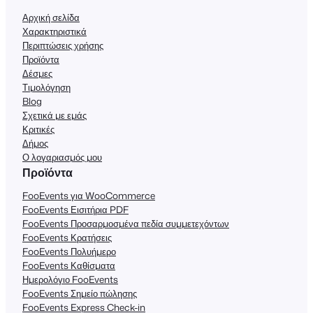
Αρχική σελίδα
Χαρακτηριστικά
Περιπτώσεις χρήσης
Προϊόντα
Δέσμες
Τιμολόγηση
Blog
Σχετικά με εμάς
Κριτικές
Δήμος
Ο λογαριασμός μου
Προϊόντα
FooEvents για WooCommerce
FooEvents Εισιτήρια PDF
FooEvents Προσαρμοσμένα πεδία συμμετεχόντων
FooEvents Κρατήσεις
FooEvents Πολυήμερο
FooEvents Καθίσματα
Ημερολόγιο FooEvents
FooEvents Σημείο πώλησης
FooEvents Express Check-in