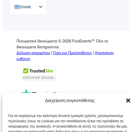
Greek
English
German
Dutch
Πνευματικά δικαιώματα © 2026 FooEvents™. Όλα τα
Spanish
δικαιώματα διατηρούνται.
Δήλωση απορρήτου
|
Όροι και Προϋποθέσεις
|
Αποποίηση
Italian
ευθύνης
Portuguese
French
Polish
Διαχείριση συγκατάθεσης
Faceboo
X
YouT
Για να παρέχουμε την καλύτερη δυνατή εμπειρία χρήστη, χρησιμοποιούμε
τεχνολογίες όπως τα cookies για την αποθήκευση ή/και την πρόσβαση σε
πληροφορίες της συσκευής. Η συγκατάθεση σε αυτές τις τεχνολογίες θα μας
επιτρέψει να επεξεργαζόμαστε δεδομένα όπως η συμπεριφορά περιήγησης ή