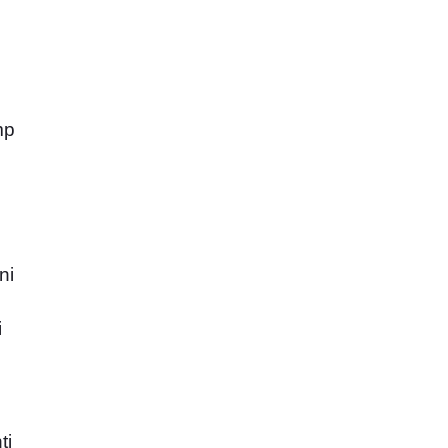
mp
ni
i
ti