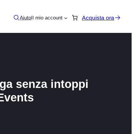
Acquista ora
Aiuto
Il mio account
lga senza intoppi
oEvents