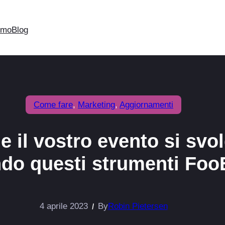
emo
Blog
Come fare
, 
Marketing
, 
Aggiornamenti
 il vostro evento si svo
ando questi strumenti Fo
4 aprile 2023
By
Robin Pietersen