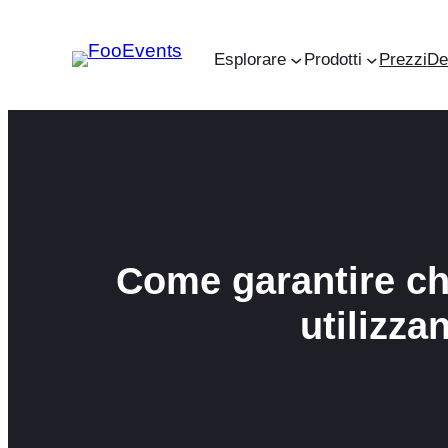
Vai
al
Esplorare
Prodotti
Prezzi
D
contenuto
Come garantire che
utilizz