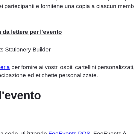
ei partecipanti e fornitene una copia a ciascun memb
 da lettere per l'evento
eria
per fornire ai vostri ospiti cartellini personalizzati
artecipazione ed etichette personalizzate.
ll'evento
tra sede utilizzando
FooEvents POS
. FooEvents è