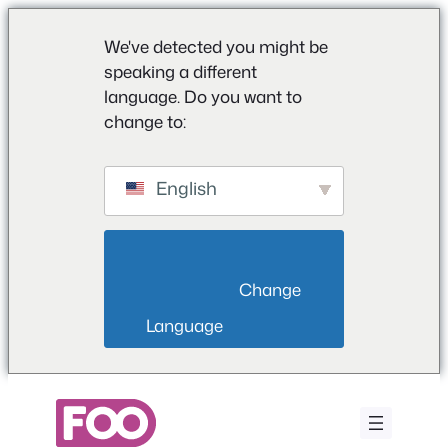
We've detected you might be
speaking a different
language. Do you want to
change to:
English
                        Change 
Language                    
Aller
au
contenu