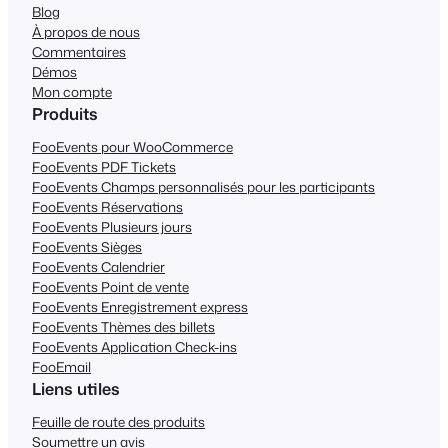
Blog
À propos de nous
Commentaires
Démos
Mon compte
Produits
FooEvents pour WooCommerce
FooEvents PDF Tickets
FooEvents Champs personnalisés pour les participants
FooEvents Réservations
FooEvents Plusieurs jours
FooEvents Sièges
FooEvents Calendrier
FooEvents Point de vente
FooEvents Enregistrement express
FooEvents Thèmes des billets
FooEvents Application Check-ins
FooEmail
Liens utiles
Feuille de route des produits
Soumettre un avis