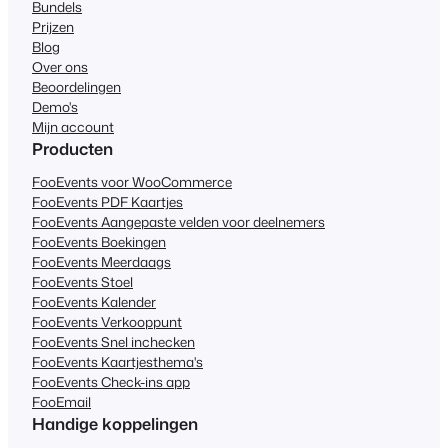
Bundels
Prijzen
Blog
Over ons
Beoordelingen
Demo's
Mijn account
Producten
FooEvents voor WooCommerce
FooEvents PDF Kaartjes
FooEvents Aangepaste velden voor deelnemers
FooEvents Boekingen
FooEvents Meerdaags
FooEvents Stoel
FooEvents Kalender
FooEvents Verkooppunt
FooEvents Snel inchecken
FooEvents Kaartjesthema's
FooEvents Check-ins app
FooEmail
Handige koppelingen