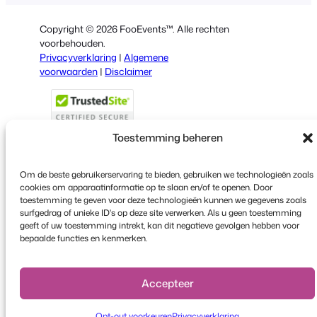
Spanish
Copyright © 2026 FooEvents™. Alle rechten
Italian
voorbehouden.
Privacyverklaring
|
Algemene
Portuguese
voorwaarden
|
Disclaimer
French
Polish
Greek
Toestemming beheren
Om de beste gebruikerservaring te bieden, gebruiken we technologieën zoals
cookies om apparaatinformatie op te slaan en/of te openen. Door
Faceboo
X
YouT
toestemming te geven voor deze technologieën kunnen we gegevens zoals
surfgedrag of unieke ID's op deze site verwerken. Als u geen toestemming
geeft of uw toestemming intrekt, kan dit negatieve gevolgen hebben voor
bepaalde functies en kenmerken.
Accepteer
Opt-out voorkeuren
Privacyverklaring