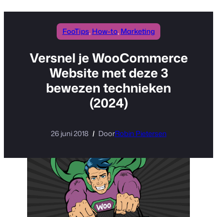
inhoud
FooTips
, 
How-to
, 
Marketing
Versnel je WooCommerce
Website met deze 3
bewezen technieken
(2024)
26 juni 2018
Door
Robin Pietersen