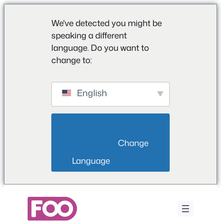
We've detected you might be
speaking a different
language. Do you want to
change to:
English
                        Change 
Language                    
Ga
naar
de