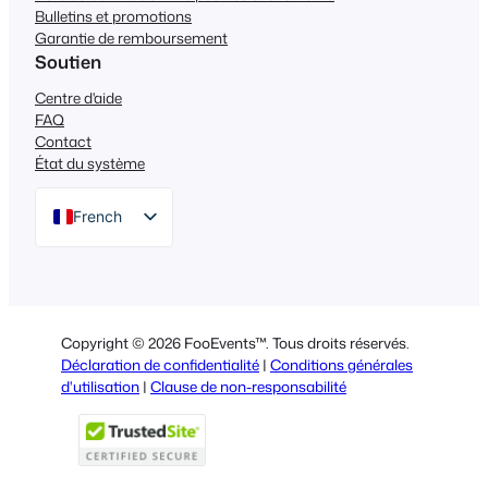
Bulletins et promotions
Garantie de remboursement
Soutien
Centre d'aide
FAQ
Contact
État du système
French
English
German
Dutch
Copyright © 2026 FooEvents™. Tous droits réservés.
Spanish
Déclaration de confidentialité
|
Conditions générales
d'utilisation
|
Clause de non-responsabilité
Italian
Portuguese
Polish