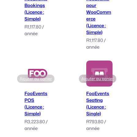
Bookings
pour
(Licence :
WooComm
Simple)
erce
(Licence :
R
1,117.80
/
Simple)
année
R
1,117.80
/
année
Ajouter au panier
Ajouter au panier
FooEvents
FooEvents
POS
Seating
(Licence :
(Licence :
Simple)
Single)
R
3,223.80
/
R
793.80
/
année
année