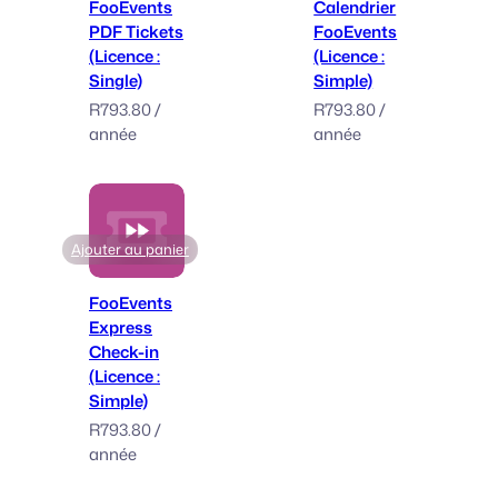
FooEvents
Calendrier
PDF Tickets
FooEvents
(Licence :
(Licence :
Single)
Simple)
R
793.80
/
R
793.80
/
année
année
Ajouter au panier
FooEvents
Express
Check-in
(Licence :
Simple)
R
793.80
/
année