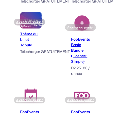
Télécharger GRATUITEMENT
Télécharger GRATUITE
Ajouter au panier
Ajouter au panier
Thème du
FooEvents
billet
Basic
Tabula
Bundle
Télécharger GRATUITEMENT
(Licence :
Simple)
R
2,251.80
/
année
Ajouter au panier
Ajouter au panier
FooEvents
FooEvents