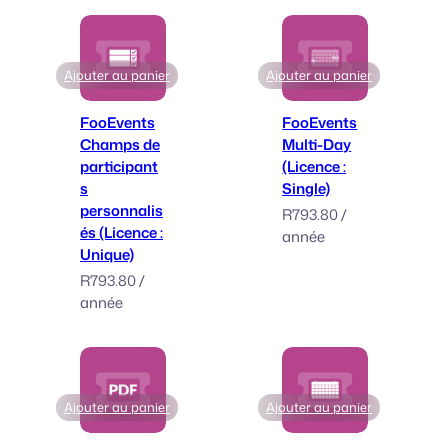
Ajouter au panier
Ajouter au panier
FooEvents
FooEvents
Champs de
Multi-Day
participant
(Licence :
s
Single)
personnalis
R
793.80
/
és (Licence :
année
Unique)
R
793.80
/
année
Ajouter au panier
Ajouter au panier