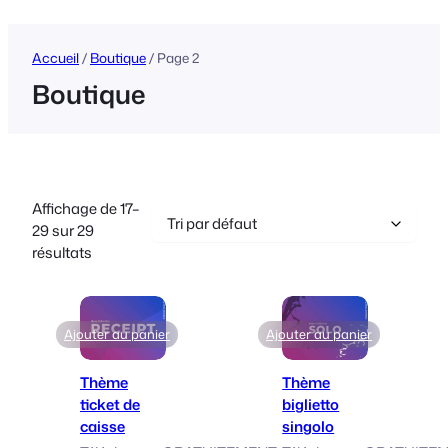
Accueil
/
Boutique
/ Page 2
Boutique
Affichage de 17–
29 sur 29
résultats
Ajouter au panier
Ajouter au panier
Thème
Thème
ticket de
biglietto
caisse
singolo