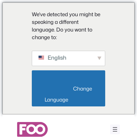
We've detected you might be
speaking a different
language. Do you want to
change to:
English
                        Change 
Language                    
Aller
au
contenu