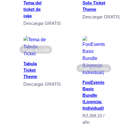
Tema del
Solo Ticket
ticket de
Theme
caja
Descargar GRATIS
Descargar GRATIS
Añadir al carrito
Tabula
Añadir a la cesta
Ticket
Theme
FooEvents
Descargar GRATIS
Basic
Bundle
(Licencia:
Individual)
R
2,268.10
/
año