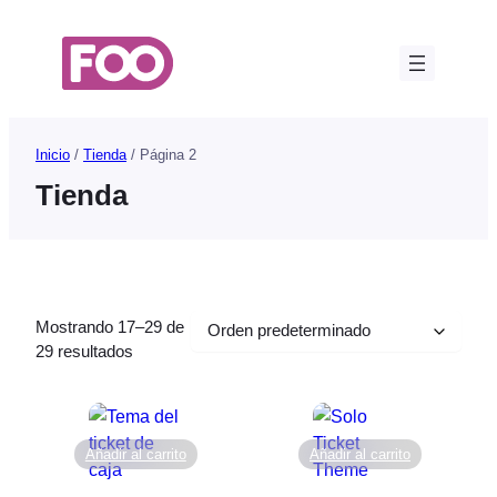
Saltar
al
contenido
Inicio
/
Tienda
/ Página 2
Tienda
Mostrando 17–29 de
29 resultados
Añadir al carrito
Añadir al carrito