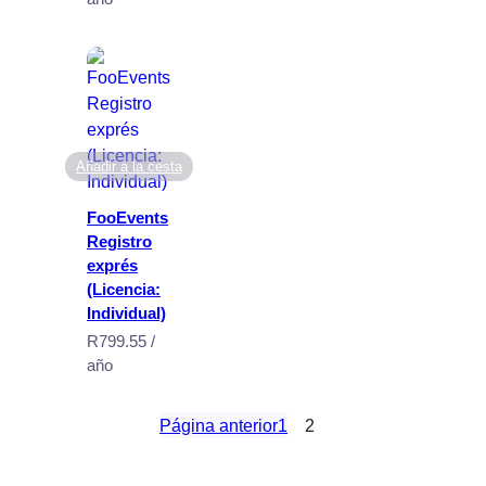
Añadir a la cesta
FooEvents
Registro
exprés
(Licencia:
Individual)
R
799.55
/
año
Página anterior
1
2