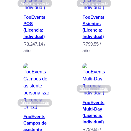
Añadir a la cesta
Añadir a la cesta
FooEvents
FooEvents
POS
Asientos
(Licencia:
(Licencia:
Individual)
Individual)
R
3,247.14
/
R
799.55
/
año
año
Añadir a la cesta
FooEvents
Añadir a la cesta
Multi-Day
(Licencia:
FooEvents
Individual)
Campos de
asistente
R
799.55
/