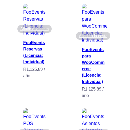
Añadir a la cesta
Añadir a la cesta
FooEvents
Reservas
FooEvents
(Licencia:
para
Individual)
WooComm
erce
R
1,125.89
/
(Licencia:
año
Individual)
R
1,125.89
/
año