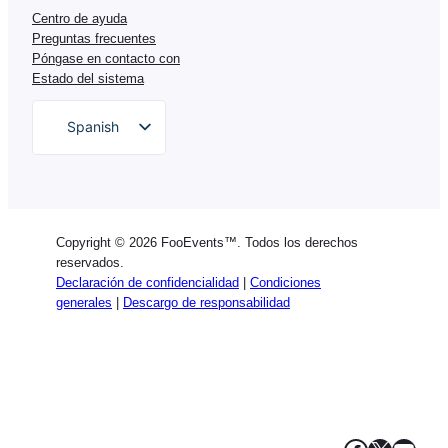
Centro de ayuda
Preguntas frecuentes
Póngase en contacto con
Estado del sistema
Spanish
English
German
Dutch
Copyright © 2026 FooEvents™. Todos los derechos
Italian
reservados.
Declaración de confidencialidad
|
Condiciones
Portuguese
generales
|
Descargo de responsabilidad
French
Polish
Greek