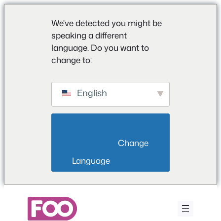
We've detected you might be
speaking a different
language. Do you want to
change to:
English
                        Change 
Language                    
Aller
au
contenu