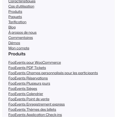
Caractéristiques
Cas d'utilisation
Produits
Paquets
Tarification
Blog
À propos de nous
Commentaires
Démos
Mon compte
Produits
FooEvents pour WooCommerce
FooEvents PDF Tickets
FooEvents Champs personnalisés pour les participants
FooEvents Réservations
FooEvents Plusieurs jours
FooEvents Sièges
FooEvents Calendrier
FooEvents Point de vente
FooEvents Enregistrement express
FooEvents Thèmes des billets
FooEvents Application Check-ins