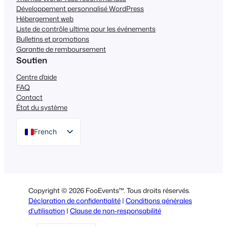
Développement personnalisé WordPress
Hébergement web
Liste de contrôle ultime pour les événements
Bulletins et promotions
Garantie de remboursement
Soutien
Centre d'aide
FAQ
Contact
État du système
French
English
German
Dutch
Copyright © 2026 FooEvents™. Tous droits réservés.
Spanish
Déclaration de confidentialité
|
Conditions générales
d'utilisation
|
Clause de non-responsabilité
Italian