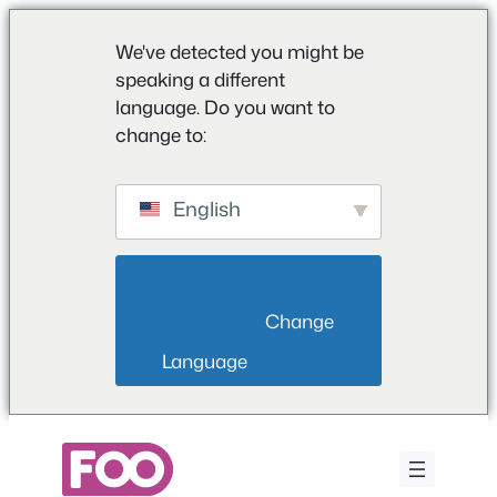
We've detected you might be
speaking a different
language. Do you want to
change to:
English
                        Change 
Language                    
Aller
au
contenu