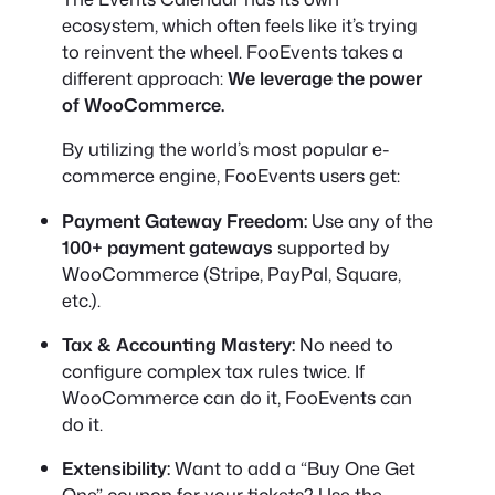
ecosystem, which often feels like it’s trying
to reinvent the wheel. FooEvents takes a
different approach:
We leverage the power
of WooCommerce.
By utilizing the world’s most popular e-
commerce engine, FooEvents users get:
Payment Gateway Freedom:
Use any of the
100+ payment gateways
supported by
WooCommerce (Stripe, PayPal, Square,
etc.).
Tax & Accounting Mastery:
No need to
configure complex tax rules twice. If
WooCommerce can do it, FooEvents can
do it.
Extensibility:
Want to add a “Buy One Get
One” coupon for your tickets? Use the