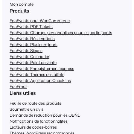
Mon compte
Produits
FooEvents pour WooCommerce
FooEvents PDF Tickets
FooEvents Champs personnalisés pour les participants
FooEvents Réservations
FooEvents Plusieurs jours
FooEvents Sièges
FooEvents Calendrier
FooEvents Point de vente
FooEvents Enregistrement express
FooEvents Thèmes des billets
FooEvents Application Check-ins
FooEmail
Liens utiles
Feuille de route des produits
Soumettre un avis
Demande de réduction pour les OBNL
Notifications de fonctionnalités
Lecteurs de codes-barres
Thèmes WordPress recommandés