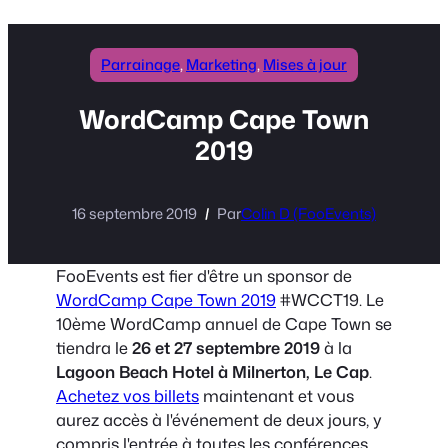
Parrainage
, 
Marketing
, 
Mises à jour
WordCamp Cape Town
2019
16 septembre 2019
Par
Colin D (FooEvents)
FooEvents est fier d'être un sponsor de
WordCamp Cape Town 2019
#WCCT19. Le
10ème WordCamp annuel de Cape Town se
tiendra le
26 et 27 septembre 2019
à la
Lagoon Beach Hotel à Milnerton, Le Cap
.
Achetez vos billets
maintenant et vous
aurez accès à l'événement de deux jours, y
compris l'entrée à toutes les conférences,