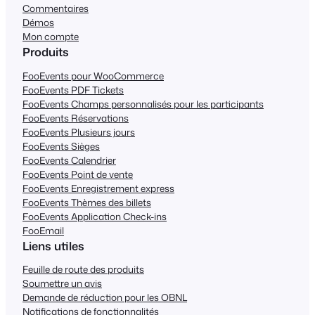
Commentaires
Démos
Mon compte
Produits
FooEvents pour WooCommerce
FooEvents PDF Tickets
FooEvents Champs personnalisés pour les participants
FooEvents Réservations
FooEvents Plusieurs jours
FooEvents Sièges
FooEvents Calendrier
FooEvents Point de vente
FooEvents Enregistrement express
FooEvents Thèmes des billets
FooEvents Application Check-ins
FooEmail
Liens utiles
Feuille de route des produits
Soumettre un avis
Demande de réduction pour les OBNL
Notifications de fonctionnalités