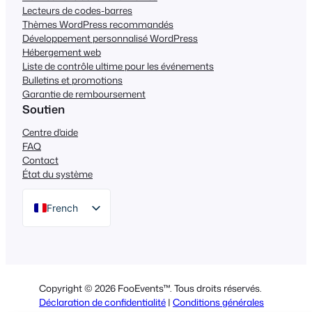
Lecteurs de codes-barres
Thèmes WordPress recommandés
Développement personnalisé WordPress
Hébergement web
Liste de contrôle ultime pour les événements
Bulletins et promotions
Garantie de remboursement
Soutien
Centre d'aide
FAQ
Contact
État du système
French
English
German
Dutch
Copyright © 2026 FooEvents™. Tous droits réservés.
Spanish
Déclaration de confidentialité
|
Conditions générales