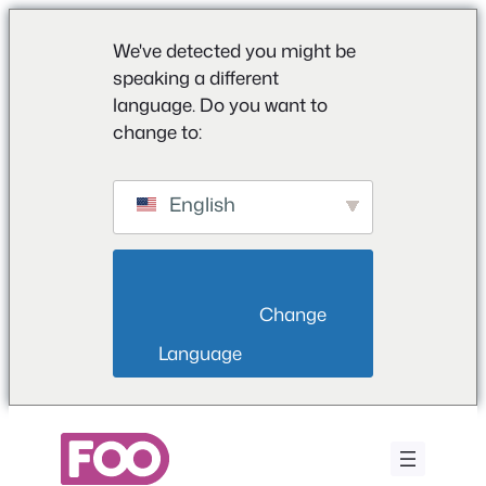
We've detected you might be
speaking a different
language. Do you want to
change to:
English
                        Change 
Language                    
Aller
au
contenu