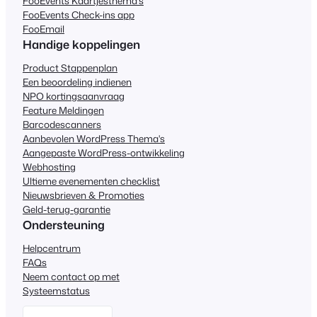
FooEvents Kaartjesthema's
FooEvents Check-ins app
FooEmail
Handige koppelingen
Product Stappenplan
Een beoordeling indienen
NPO kortingsaanvraag
Feature Meldingen
Barcodescanners
Aanbevolen WordPress Thema's
Aangepaste WordPress-ontwikkeling
Webhosting
Ultieme evenementen checklist
Nieuwsbrieven & Promoties
Geld-terug-garantie
Ondersteuning
Helpcentrum
FAQs
Neem contact op met
Systeemstatus