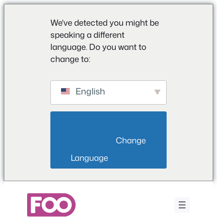
We've detected you might be
speaking a different
language. Do you want to
change to:
English
                        Change 
Language                    
Ga
naar
de