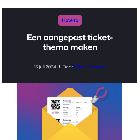
inhoud
How-to
Een aangepast ticket-
thema maken
16 juli 2024
Door
Robin Pietersen