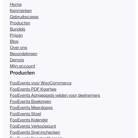
Home
Kenmerken
Gebruikscases
Producten
Bundels
Prijzen
Blog
Over ons
Beoordelingen
Demo's
Mijn account
Producten
FooEvents voor WooCommerce
FooEvents PDF Kaartjes
FooEvents Aangepaste velden voor deelnemers
FooEvents Boekingen
FooEvents Meerdaags
FooEvents Stoel
FooEvents Kalender
FooEvents Verkooppunt
FooEvents Snel inchecken