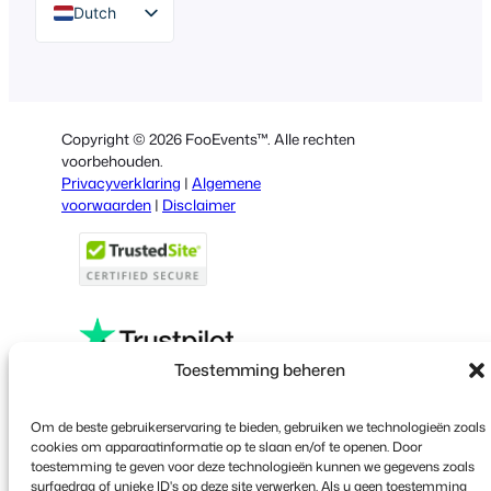
Dutch
English
German
Spanish
Copyright © 2026 FooEvents™. Alle rechten
Italian
voorbehouden.
Privacyverklaring
|
Algemene
Portuguese
voorwaarden
|
Disclaimer
French
Polish
Greek
Toestemming beheren
Faceboo
X
YouT
Om de beste gebruikerservaring te bieden, gebruiken we technologieën zoals
cookies om apparaatinformatie op te slaan en/of te openen. Door
toestemming te geven voor deze technologieën kunnen we gegevens zoals
surfgedrag of unieke ID's op deze site verwerken. Als u geen toestemming