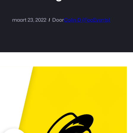
maart 23, 2022
Door
Colin D (FooEvents)