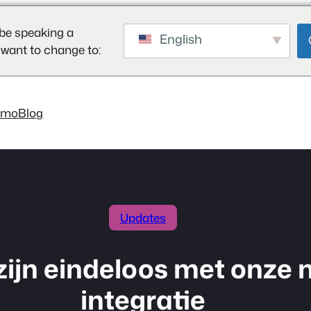
be speaking a
English
 want to change to:
emo
Blog
Updates
zijn eindeloos met onze
integratie