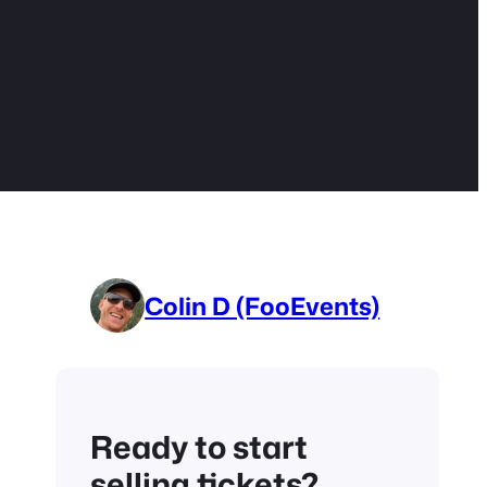
Colin D (FooEvents)
Ready to start
selling tickets?