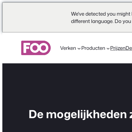
We've detected you might 
different language. Do you
Ga
naar
Verken
Producten
Prijzen
D
de
inhoud
De mogelijkheden 