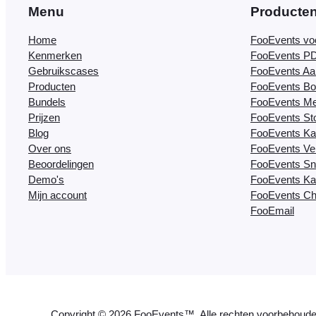
Menu
Producte
Home
FooEvents v
Kenmerken
FooEvents PD
Gebruikscases
FooEvents Aa
Producten
FooEvents Bo
Bundels
FooEvents M
Prijzen
FooEvents St
Blog
FooEvents Ka
Over ons
FooEvents Ve
Beoordelingen
FooEvents Sn
Demo's
FooEvents Ka
Mijn account
FooEvents Ch
FooEmail
Copyright © 2026 FooEvents™. Alle rechten voorbehoude