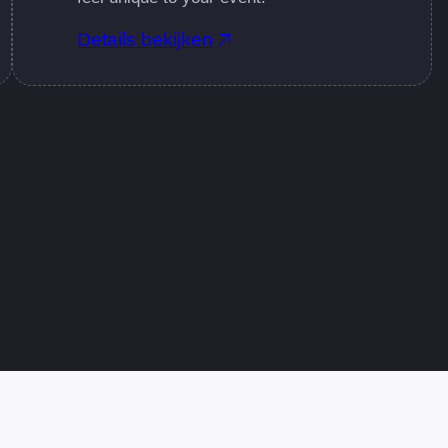
Details bekijken
ng vanaf de aankoopdatum. De licentie kan door jou of een klant
istribueerd in de originele of gewijzigde staat. Alle aankoopopties
 elk moment opzeggen. Als u niet tevreden bent met uw aankoop,