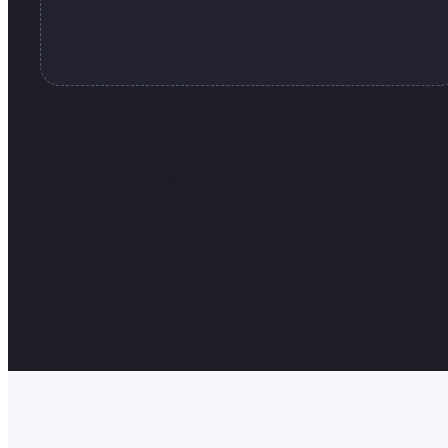
Een licentie geeft recht op 12 maanden updates en ondersteuni
worden gebruikt en kan niet worden doorverkocht of opnieuw ged
worden jaarlijks gefactureerd, maar je kunt je abonnement op
bieden wij een 7-daagse geld-terug-garantie.