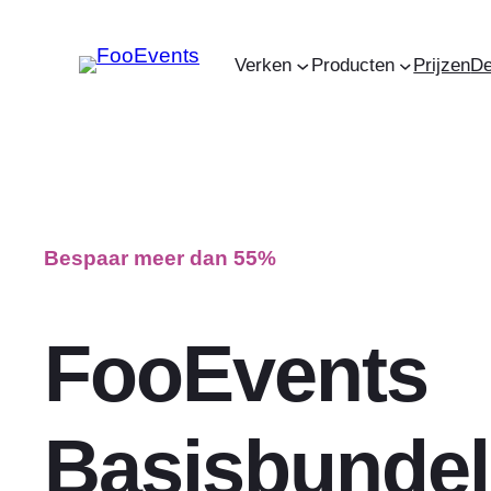
Ga
naar
Verken
Producten
Prijzen
D
de
inhoud
Bespaar meer dan 55%
FooEvents
Basisbundel