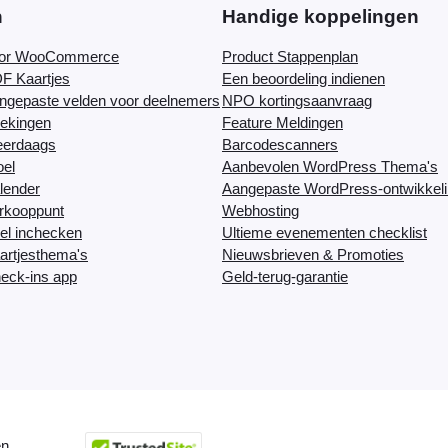
n
Handige koppelingen
oor WooCommerce
Product Stappenplan
F Kaartjes
Een beoordeling indienen
ngepaste velden voor deelnemers
NPO kortingsaanvraag
ekingen
Feature Meldingen
eerdaags
Barcodescanners
oel
Aanbevolen WordPress Thema's
lender
Aangepaste WordPress-ontwikkel
rkooppunt
Webhosting
el inchecken
Ultieme evenementen checklist
artjesthema's
Nieuwsbrieven & Promoties
eck-ins app
Geld-terug-garantie
n.