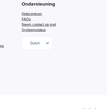
Ondersteuning
Helpcentrum
FAQs
Neem contact op met
Systeemstatus
Dutch
ing
English
German
Spanish
Italian
Portuguese
French
Polish
Greek