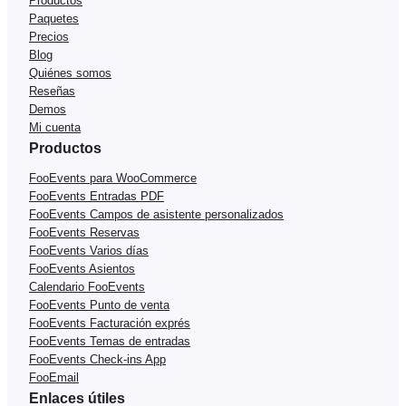
Productos
Paquetes
Precios
Blog
Quiénes somos
Reseñas
Demos
Mi cuenta
Productos
FooEvents para WooCommerce
FooEvents Entradas PDF
FooEvents Campos de asistente personalizados
FooEvents Reservas
FooEvents Varios días
FooEvents Asientos
Calendario FooEvents
FooEvents Punto de venta
FooEvents Facturación exprés
FooEvents Temas de entradas
FooEvents Check-ins App
FooEmail
Enlaces útiles