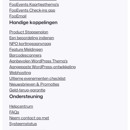
FooEvents Kaartjesthema's
FooEvents Check-ins app
FooEmail
Handige koppelingen
Product Stappenplan
Een beoordeling indienen
NPO kortingsaanvraag
Feature Meldingen
Barcodescanners
Aanbevolen WordPress Thema's
Aangepaste WordPress-ontwikkeling
Webhosting
Ultieme evenementen checklist
Nieuwsbrieven & Promoties
Geld-terug-garantie
Ondersteuning
Helpcentrum
FAQs
Neem contact op met
Systeemstatus