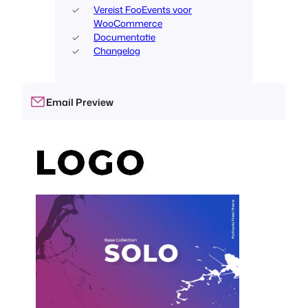
Vereist FooEvents voor
WooCommerce
Documentatie
Changelog
Email Preview