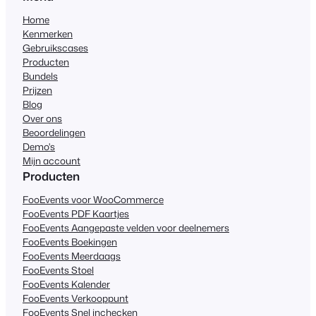
Home
Kenmerken
Gebruikscases
Producten
Bundels
Prijzen
Blog
Over ons
Beoordelingen
Demo's
Mijn account
Producten
FooEvents voor WooCommerce
FooEvents PDF Kaartjes
FooEvents Aangepaste velden voor deelnemers
FooEvents Boekingen
FooEvents Meerdaags
FooEvents Stoel
FooEvents Kalender
FooEvents Verkooppunt
FooEvents Snel inchecken