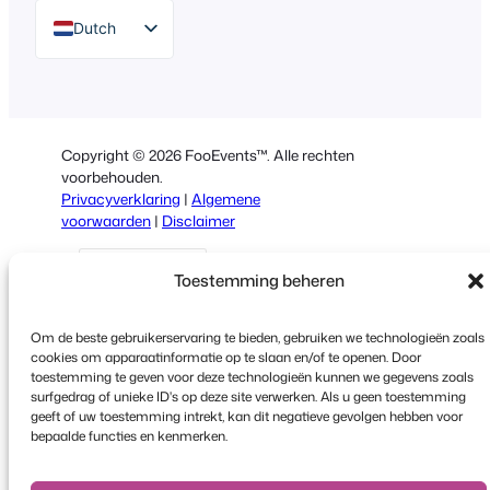
Dutch
English
German
Spanish
Copyright © 2026 FooEvents™. Alle rechten
Italian
voorbehouden.
Privacyverklaring
|
Algemene
Portuguese
voorwaarden
|
Disclaimer
French
Toestemming beheren
Polish
Greek
Om de beste gebruikerservaring te bieden, gebruiken we technologieën zoals
cookies om apparaatinformatie op te slaan en/of te openen. Door
toestemming te geven voor deze technologieën kunnen we gegevens zoals
surfgedrag of unieke ID's op deze site verwerken. Als u geen toestemming
Faceboo
X
YouT
geeft of uw toestemming intrekt, kan dit negatieve gevolgen hebben voor
bepaalde functies en kenmerken.