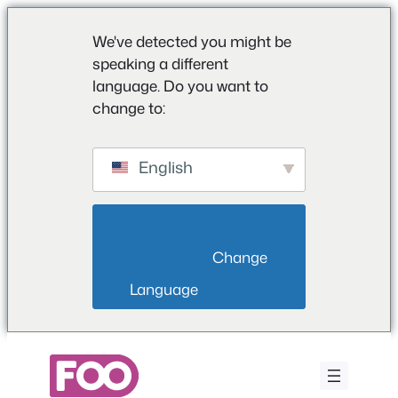
We've detected you might be
speaking a different
language. Do you want to
change to:
English
                        Change 
Language                    
Ga
naar
de