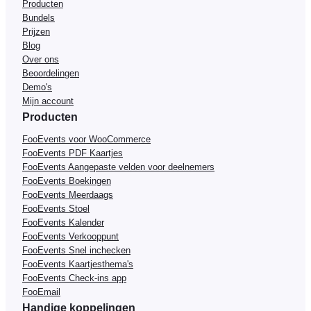
Producten
Bundels
Prijzen
Blog
Over ons
Beoordelingen
Demo's
Mijn account
Producten
FooEvents voor WooCommerce
FooEvents PDF Kaartjes
FooEvents Aangepaste velden voor deelnemers
FooEvents Boekingen
FooEvents Meerdaags
FooEvents Stoel
FooEvents Kalender
FooEvents Verkooppunt
FooEvents Snel inchecken
FooEvents Kaartjesthema's
FooEvents Check-ins app
FooEmail
Handige koppelingen