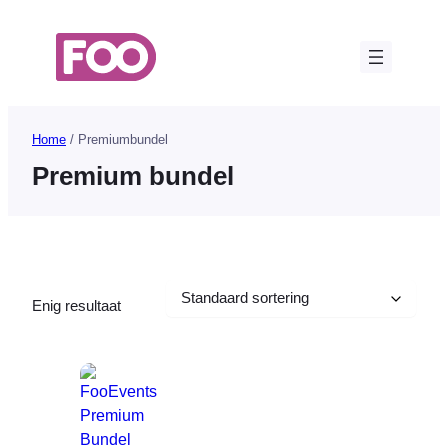
Ga
naar
de
inhoud
Home
/ Premiumbundel
Premium bundel
Enig resultaat