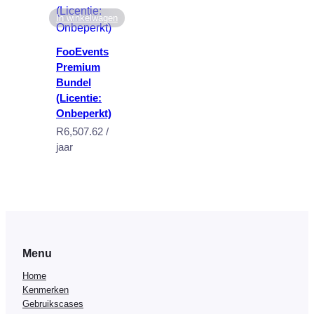
In winkelwagen
FooEvents
Premium
Bundel
(Licentie:
Onbeperkt)
R
6,507.62
/
jaar
Menu
Home
Kenmerken
Gebruikscases