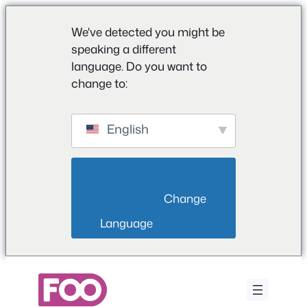
We've detected you might be
speaking a different
language. Do you want to
change to:
English
                        Change 
Language                    
Ga
naar
de