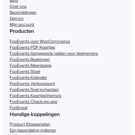
Blog
Over ons
Beoordelingen
Demo's
Mijn account
Producten
FooEvents voor WooCommerce
FooEvents PDF Kaartjes
FooEvents Aangepaste velden voor deelnemers
FooEvents Boekingen
FooEvents Meerdaags
FooEvents Stoel
FooEvents Kalender
FooEvents Verkooppunt
FooEvents Snel inchecken
FooEvents Kaartjesthema's
FooEvents Check-ins app
FooEmail
Handige koppelingen
Product Stappenplan
Een beoordeling indienen