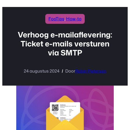
inhoud
FooTips
, 
How-to
Verhoog e-mailaflevering:
Ticket e-mails versturen
via SMTP
24 augustus 2024
Door
Robin Pietersen