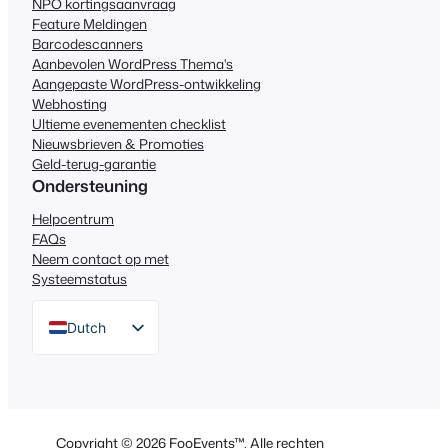
NPO kortingsaanvraag
Feature Meldingen
Barcodescanners
Aanbevolen WordPress Thema's
Aangepaste WordPress-ontwikkeling
Webhosting
Ultieme evenementen checklist
Nieuwsbrieven & Promoties
Geld-terug-garantie
Ondersteuning
Helpcentrum
FAQs
Neem contact op met
Systeemstatus
Dutch
English
German
Spanish
Copyright © 2026 FooEvents™. Alle rechten