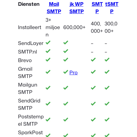
Diensten
Mail
jk WP
SMT
tSMT
SMTP
SMTP
P
P
3+
400,
300,0
Installeert
miljoe
600,000+
000+
00+
n
SendLayer
–
–
SMTP.nl
–
–
Brevo
Gmail
Pro
SMTP
Mailgun
SMTP
SendGrid
SMTP
Poststemp
el SMTP
SparkPost