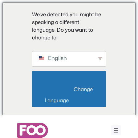
We've detected you might be
speaking a different
language. Do you want to
change to:
English
                        Change 
Language                    
Saltar
para
o