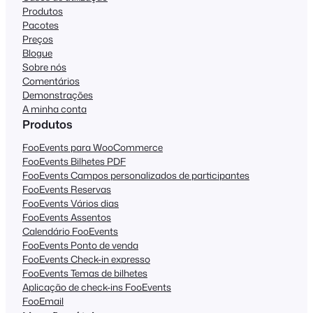
Produtos
Pacotes
Preços
Blogue
Sobre nós
Comentários
Demonstrações
A minha conta
Produtos
FooEvents para WooCommerce
FooEvents Bilhetes PDF
FooEvents Campos personalizados de participantes
FooEvents Reservas
FooEvents Vários dias
FooEvents Assentos
Calendário FooEvents
FooEvents Ponto de venda
FooEvents Check-in expresso
FooEvents Temas de bilhetes
Aplicação de check-ins FooEvents
FooEmail