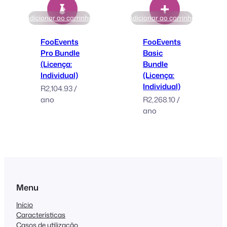
Adicionar ao carrinho
Adicionar ao carrinho
FooEvents
FooEvents
Pro Bundle
Basic
(Licença:
Bundle
Individual)
(Licença:
Individual)
R
2,104.93
/
ano
R
2,268.10
/
ano
Menu
Início
Características
Casos de utilização