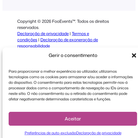
German
Dutch
Copyright © 2026 FooEvents™. Todos os direitos
Spanish
reservados.
Declaração de privacidade
|
Termos e
Italian
condições
|
Declaração de exoneração de
responsabilidade
French
Gerir o consentimento
Polish
Greek
Para proporcionar a melhor experiência ao utilizador, utilizamos
tecnologias como os cookies para armazenar e/ou aceder a informações
do dispositivo. O consentimento para estas tecnologias permitir-nos-á
processar dados como o comportamento de navegação ou IDs únicos
neste sítio. O não consentimento ou a retirada do consentimento pode
afetar negativamente determinadas caraterísticas e funções.
Faceboo
X
YouT
Aceitar
Preferências de auto-exclusão
Declaração de privacidade