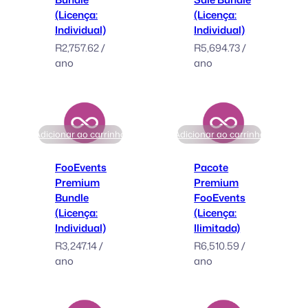
(Licença:
(Licença:
Individual)
Individual)
R
2,757.62
/
R
5,694.73
/
ano
ano
Adicionar ao carrinho
Adicionar ao carrinho
FooEvents
Pacote
Premium
Premium
Bundle
FooEvents
(Licença:
(Licença:
Individual)
Ilimitada)
R
3,247.14
/
R
6,510.59
/
ano
ano