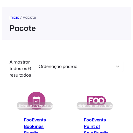
conteúdo
Início
/ Pacote
Pacote
A mostrar
todos os 6
resultados
Adicionar ao carrinho
Adicionar ao carrinho
FooEvents
FooEvents
Bookings
Point of
Bundle
Sale Bundle