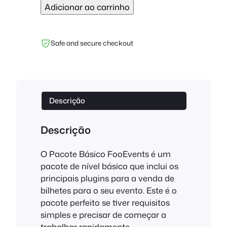
Adicionar ao carrinho
a
n
t
Safe and secure checkout
i
d
a
d
e
Descrição
d
e
Descrição
F
o
O Pacote Básico FooEvents é um
o
pacote de nível básico que inclui os
E
principais plugins para a venda de
v
bilhetes para o seu evento. Este é o
e
pacote perfeito se tiver requisitos
n
simples e precisar de começar a
t
trabalhar rapidamente.