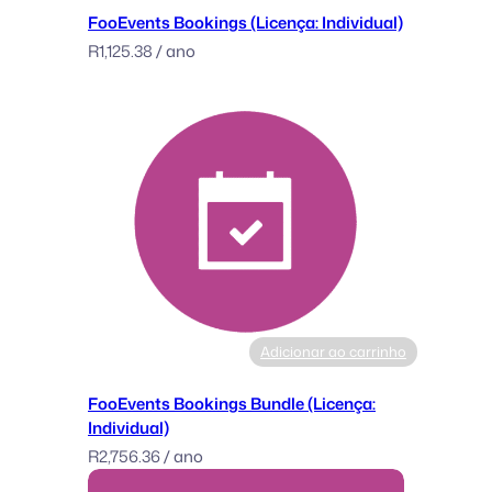
e
FooEvents Bookings (Licença: Individual)
:
R
1,125.38
/ ano
S
i
n
g
l
e
)
Adicionar ao carrinho
FooEvents Bookings Bundle (Licença:
Individual)
R
2,756.36
/ ano