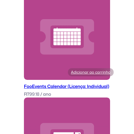
Adicionar ao carrinho
FooEvents Calendar (Licença: Individual)
R
799.18
/ ano