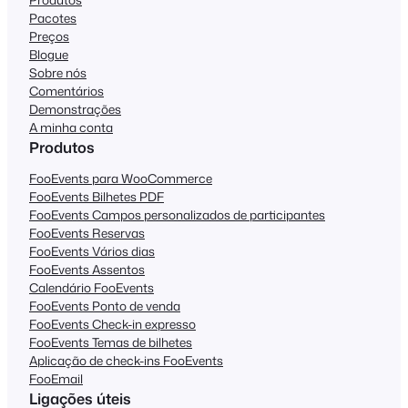
Pacotes
Preços
Blogue
Sobre nós
Comentários
Demonstrações
A minha conta
Produtos
FooEvents para WooCommerce
FooEvents Bilhetes PDF
FooEvents Campos personalizados de participantes
FooEvents Reservas
FooEvents Vários dias
FooEvents Assentos
Calendário FooEvents
FooEvents Ponto de venda
FooEvents Check-in expresso
FooEvents Temas de bilhetes
Aplicação de check-ins FooEvents
FooEmail
Ligações úteis