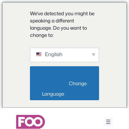
We've detected you might be
speaking a different
language. Do you want to
change to:
English
                        Change 
Language                    
Saltar
para
o