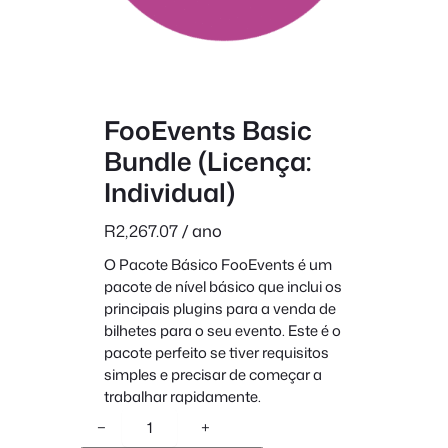
FooEvents Basic
Bundle (Licença:
Individual)
R
2,267.07
/ ano
O Pacote Básico FooEvents é um
pacote de nível básico que inclui os
principais plugins para a venda de
bilhetes para o seu evento. Este é o
pacote perfeito se tiver requisitos
simples e precisar de começar a
trabalhar rapidamente.
Q
−
+
u