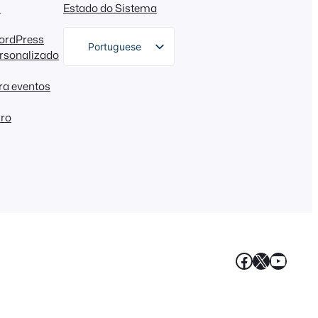
s
Estado do Sistema
ordPress
Portuguese
rsonalizado
English
ara eventos
German
iro
Dutch
Spanish
Italian
French
Polish
Greek
Facebook
X
YouT