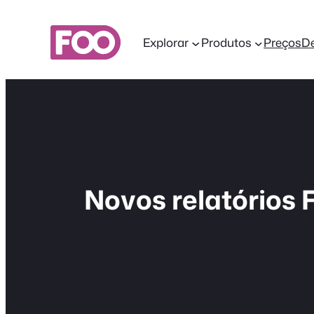
Saltar
para
Explorar
Produtos
Preços
D
o
conteúdo
Novos relatórios