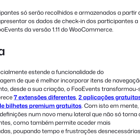
pantes só serão recolhidos e armazenados a partir 
presentar os dados de check-in dos participantes a
FooEvents da versão 1.11 do WooCommerce.
a
ialmente estende a funcionalidade do
em de que é melhor incorporar itens de navegaçã
o, desde a sua criação, o FooEvents transformou-
erece
7 extensões diferentes
,
2 aplicações gratuita
e bilhetes premium gratuitos
. Com isto em mente,
definições num novo menu lateral que não só torna 
ientes, como também permite aceder mais
zadas, poupando tempo e frustrações desnecessárias