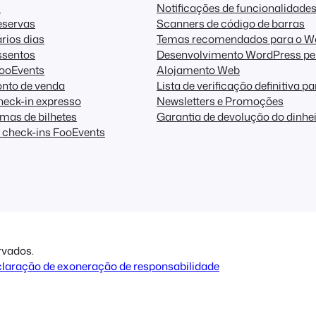
s
Notificações de funcionalidade
eservas
Scanners de código de barras
rios dias
Temas recomendados para o W
ssentos
Desenvolvimento WordPress pe
FooEvents
Alojamento Web
nto de venda
Lista de verificação definitiva p
eck-in expresso
Newsletters e Promoções
mas de bilhetes
Garantia de devolução do dinhe
 check-ins FooEvents
rvados.
laração de exoneração de responsabilidade