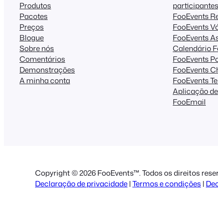
Produtos
participante
Pacotes
FooEvents R
Preços
FooEvents Vá
Blogue
FooEvents A
Sobre nós
Calendário 
Comentários
FooEvents Po
Demonstrações
FooEvents Ch
A minha conta
FooEvents Te
Aplicação de
FooEmail
Copyright © 2026 FooEvents™. Todos os direitos rese
Declaração de privacidade
|
Termos e condições
|
Dec