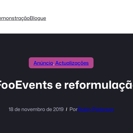
emonstração
Blogue
Anúncio
, 
Actualizações
 FooEvents e reformulaç
18 de novembro de 2019
Por
Robin Pietersen