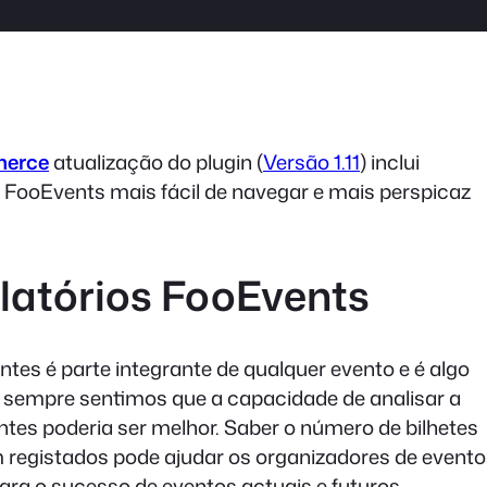
merce
atualização do plugin (
Versão 1.11
) inclui
o FooEvents mais fácil de navegar e mais perspicaz
latórios FooEvents
antes é parte integrante de qualquer evento e é algo
o, sempre sentimos que a capacidade de analisar a
antes poderia ser melhor. Saber o número de bilhetes
m registados pode ajudar os organizadores de event
ara o sucesso de eventos actuais e futuros.