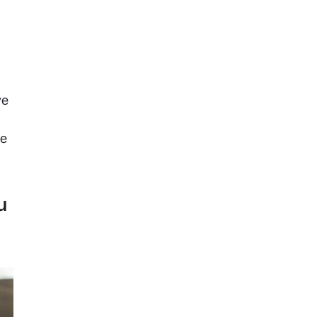
ve
 e
u