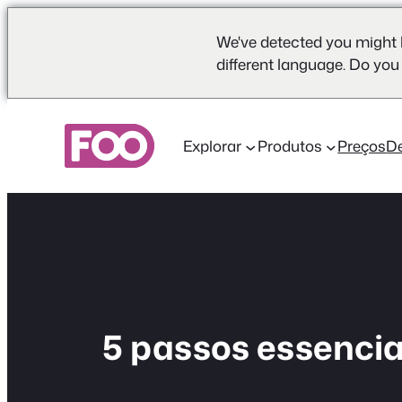
We've detected you might 
different language. Do you
Saltar
para
Explorar
Produtos
Preços
D
o
conteúdo
5 passos essencia