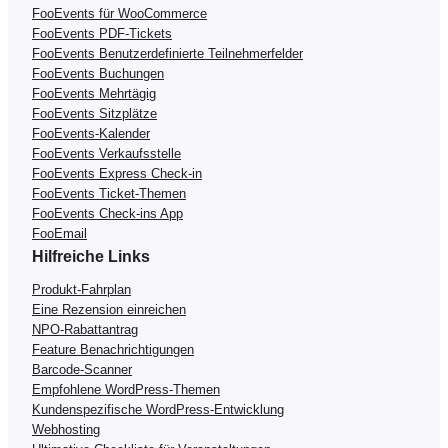
FooEvents für WooCommerce
FooEvents PDF-Tickets
FooEvents Benutzerdefinierte Teilnehmerfelder
FooEvents Buchungen
FooEvents Mehrtägig
FooEvents Sitzplätze
FooEvents-Kalender
FooEvents Verkaufsstelle
FooEvents Express Check-in
FooEvents Ticket-Themen
FooEvents Check-ins App
FooEmail
Hilfreiche Links
Produkt-Fahrplan
Eine Rezension einreichen
NPO-Rabattantrag
Feature Benachrichtigungen
Barcode-Scanner
Empfohlene WordPress-Themen
Kundenspezifische WordPress-Entwicklung
Webhosting