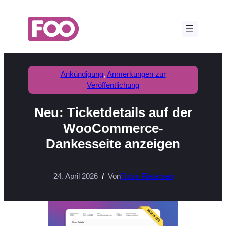
Zum
Inhalt
springen
Ankündigung
, 
Anmerkungen zur
Veröffentlichung
Neu: Ticketdetails auf der
WooCommerce-
Dankesseite anzeigen
24. April 2026
Von
Robin Pietersen