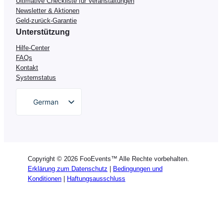
Ultimative Checkliste für Veranstaltungen
Newsletter & Aktionen
Geld-zurück-Garantie
Unterstützung
Hilfe-Center
FAQs
Kontakt
Systemstatus
German
English
Dutch
Spanish
Copyright © 2026 FooEvents™ Alle Rechte vorbehalten.
Italian
Erklärung zum Datenschutz
|
Bedingungen und
Konditionen
|
Haftungsausschluss
Portuguese
French
Polish