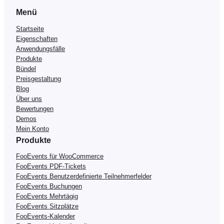
e
Menü
n
g
Startseite
e
Eigenschaften
Anwendungsfälle
Produkte
Bündel
Preisgestaltung
Blog
Über uns
Bewertungen
Demos
Mein Konto
Produkte
FooEvents für WooCommerce
FooEvents PDF-Tickets
FooEvents Benutzerdefinierte Teilnehmerfelder
FooEvents Buchungen
FooEvents Mehrtägig
FooEvents Sitzplätze
FooEvents-Kalender