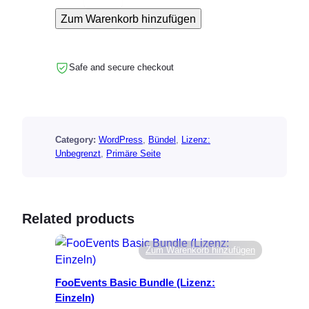
o
Zum Warenkorb hinzufügen
o
E
v
Safe and secure checkout
e
n
t
s
Category:
WordPress
, 
Bündel
, 
Lizenz:
P
Unbegrenzt
, 
Primäre Seite
r
o
B
u
Related products
n
d
Zum Warenkorb hinzufügen
l
e
FooEvents Basic Bundle (Lizenz:
(
Einzeln)
L