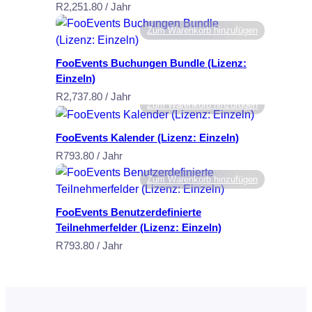
R
2,251.80
/ Jahr
i
c
Zum Warenkorb hinzufügen
e
FooEvents Buchungen Bundle (Lizenz:
n
Einzeln)
s
R
2,737.80
/ Jahr
e
Zum Warenkorb hinzufügen
:
U
FooEvents Kalender (Lizenz: Einzeln)
n
R
793.80
/ Jahr
l
Zum Warenkorb hinzufügen
i
m
FooEvents Benutzerdefinierte
i
Teilnehmerfelder (Lizenz: Einzeln)
t
R
793.80
/ Jahr
e
d
)
M