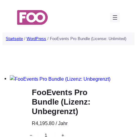
Zum
Inhalt
springen
Startseite
/
WordPress
/ FooEvents Pro Bundle (License: Unlimited)
FooEvents Pro
Bundle (Lizenz:
Unbegrenzt)
R
4,195.80
/ Jahr
F
−
+