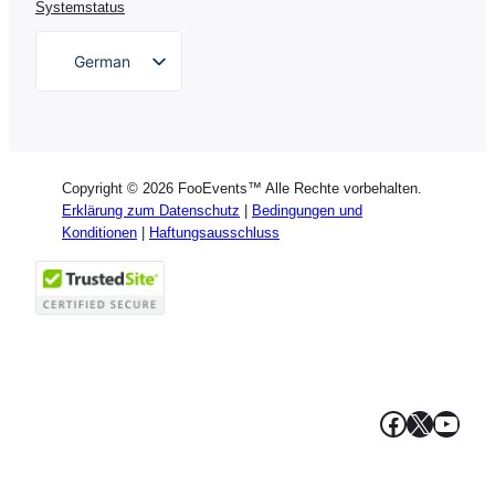
Systemstatus
German
English
Dutch
Spanish
Copyright © 2026 FooEvents™ Alle Rechte vorbehalten.
Italian
Erklärung zum Datenschutz
|
Bedingungen und
Konditionen
|
Haftungsausschluss
Portuguese
French
Polish
Greek
Facebook
X
YouT