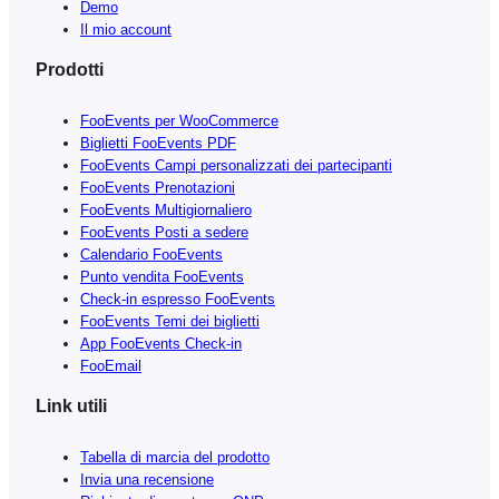
Demo
Il mio account
Prodotti
FooEvents per WooCommerce
Biglietti FooEvents PDF
FooEvents Campi personalizzati dei partecipanti
FooEvents Prenotazioni
FooEvents Multigiornaliero
FooEvents Posti a sedere
Calendario FooEvents
Punto vendita FooEvents
Check-in espresso FooEvents
FooEvents Temi dei biglietti
App FooEvents Check-in
FooEmail
Link utili
Tabella di marcia del prodotto
Invia una recensione