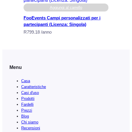
t
Aggiungi al carrello
e
d
FooEvents Campi personalizzati per i
)
partecipanti (Licenza: Singola)
q
R
799.18
/anno
u
a
n
t
i
Menu
t
à
Casa
Caratteristiche
Casi d'uso
Prodotti
Fardelli
Prezzi
Blog
Chi siamo
Recensioni