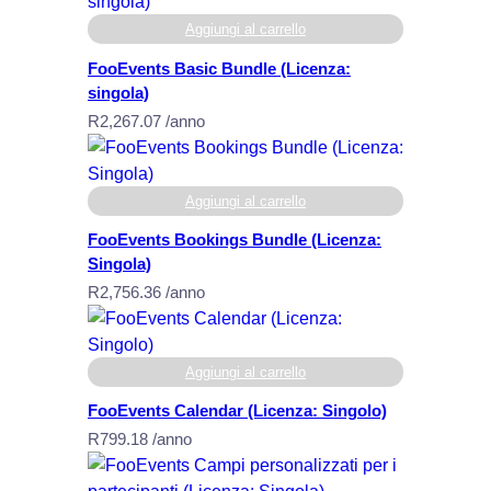
n
d
Aggiungi al carrello
l
FooEvents Basic Bundle (Licenza:
e
singola)
(
R
2,267.07
/anno
L
i
c
Aggiungi al carrello
e
n
FooEvents Bookings Bundle (Licenza:
s
Singola)
e
R
2,756.36
/anno
:
U
n
Aggiungi al carrello
l
FooEvents Calendar (Licenza: Singolo)
i
R
799.18
/anno
m
i