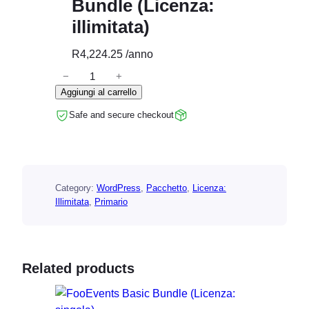
Bundle (Licenza:
illimitata)
R
4,224.25
/anno
−
+
F
Aggiungi al carrello
o
o
Safe and secure checkout
E
v
e
n
Category:
WordPress
, 
Pacchetto
, 
Licenza:
t
Illimitata
, 
Primario
s
P
r
o
Related products
B
u