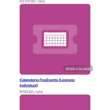
R
2,737.80
/ año
Añadir a la cesta
Calendario FooEvents (Licencia:
Individual)
R
793.80
/ año