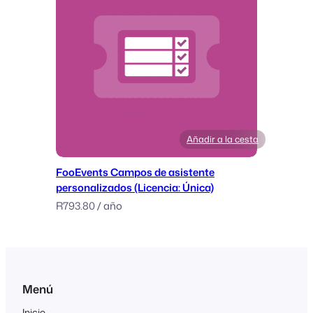
Añadir a la cesta
FooEvents Campos de asistente
personalizados (Licencia: Única)
R
793.80
/ año
Menú
Inicio