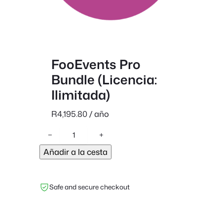
FooEvents Pro
Bundle (Licencia:
Ilimitada)
R
4,195.80
/ año
F
−
+
o
Añadir a la cesta
o
E
v
Safe and secure checkout
e
n
t