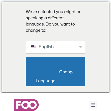
We've detected you might be
speaking a different
language. Do you want to
change to:
English
                        Change 
Language                    
Saltar
al
contenido