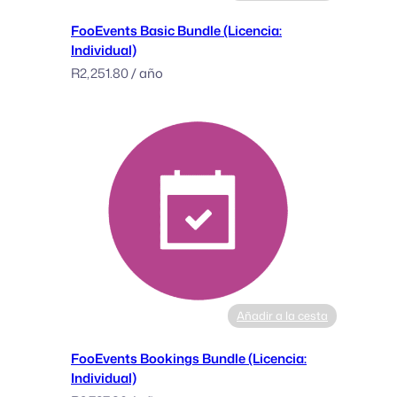
U
FooEvents Basic Bundle (Licencia:
n
Individual)
l
R
2,251.80
/ año
i
m
i
t
e
d
)
c
a
n
t
i
Añadir a la cesta
d
a
FooEvents Bookings Bundle (Licencia:
d
Individual)