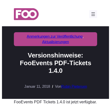
Zum
Inhalt
springen
Anmerkungen zur Veröffentlichung
, 
Aktualisierungen
Versionshinweise:
FooEvents PDF-Tickets
1.4.0
Januar 11, 2018
Von
Robin Pietersen
FooEvents PDF Tickets 1.4.0 ist jetzt verfügbar.