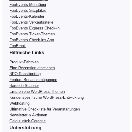
FooEvents Mehrtägig
FooEvents Sitzplätze
FooEvents-Kalender
FooEvents Verkaufsstelle
FooEvents Express Check-in
FooEvents Ticket-Themen
FooEvents Check-ins App
FooEmail
Hilfreiche Links
Produkt-Fahrplan
Eine Rezension einreichen
NPO-Rabattantrag
Feature Benachrichtigungen
Barcode-Scanner
Empfohlene WordPress-Themen
Kundenspezifische WordPress-Entwicklung
Webhosting
Ultimative Checkliste für Veranstaltungen
Newsletter & Aktionen
Geld-zurück-Garantie
Unterstützung