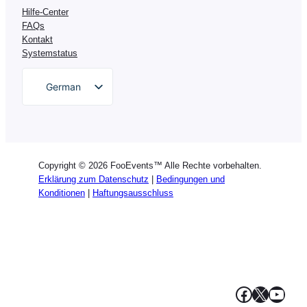
Hilfe-Center
FAQs
Kontakt
Systemstatus
German
English
Dutch
Spanish
Copyright © 2026 FooEvents™ Alle Rechte vorbehalten.
Italian
Erklärung zum Datenschutz
|
Bedingungen und
Konditionen
|
Haftungsausschluss
Portuguese
French
Polish
Greek
Facebook
X
YouT