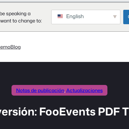
be speaking a
English
 want to change to:
Demo
Blog
Notas de publicación
, 
Actualizaciones
versión: FooEvents PDF Ti