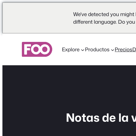
We've detected you might 
different language. Do you
Saltar
al
Explore
Productos
Precios
contenido
Notas de la 