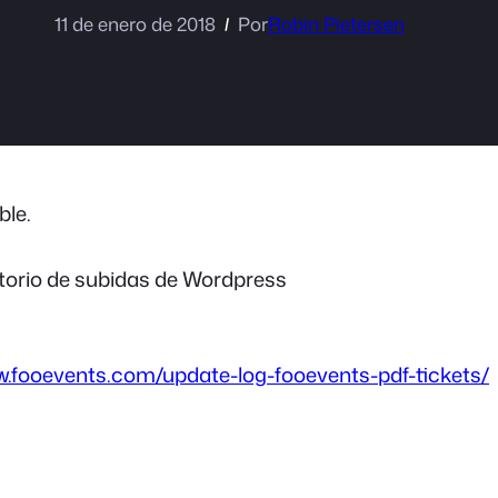
11 de enero de 2018
Por
Robin Pietersen
ble.
ctorio de subidas de Wordpress
w.fooevents.com/update-log-fooevents-pdf-tickets/