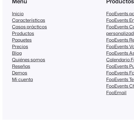
Menú
Productos
Inicio
FooEvents 
Características
FooEvents E
Casos prácticos
FooEvents C
Productos
personaliza
Paquetes
FooEvents R
Precios
FooEvents Va
Blog
FooEvents As
Quiénes somos
Calendario 
Reseñas
FooEvents Pu
Demos
FooEvents Fa
Mi cuenta
FooEvents T
FooEvents C
FooEmail