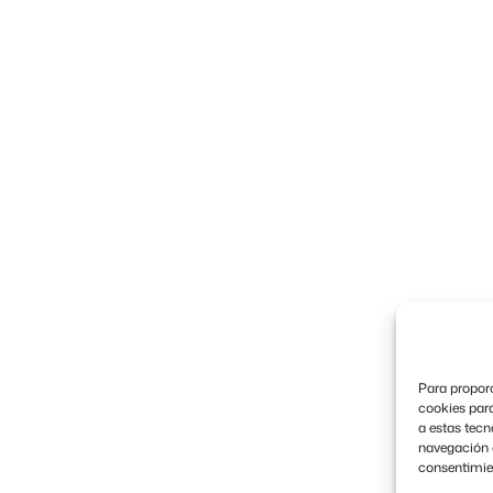
Para proporc
cookies para
a estas tec
navegación o 
consentimien