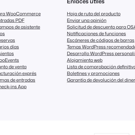
Enlaces útiles
para WooCommerce
Hoja de ruta del producto
ntradas PDF
Enviar una opinión
ampos de asistente
Solicitud de descuento para OS
dos
Notificaciones de funciones
eservas
Escáneres de códigos de barras
rios días
Temas WordPress recomendad
ientos
Desarrollo WordPress personal
FooEvents
Alojamiento web
nto de venta
Lista de comprobación definitiv
cturación exprés
Boletines y promociones
emas de entradas
Garantía de devolución del dine
heck-ins App