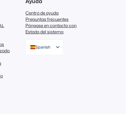
Ayuda
Centro de ayuda
Preguntas frecuentes
AL
Póngase en contacto con
Estado del sistema
os
Spanish
izado
English
a
German
ro
Dutch
Italian
Portuguese
French
Polish
Greek