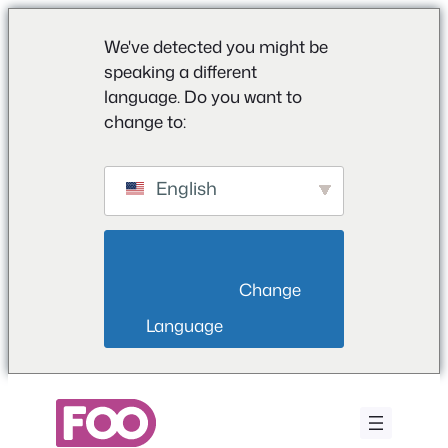
We've detected you might be
speaking a different
language. Do you want to
change to:
English
                        Change 
Language                    
Vai
al
contenuto