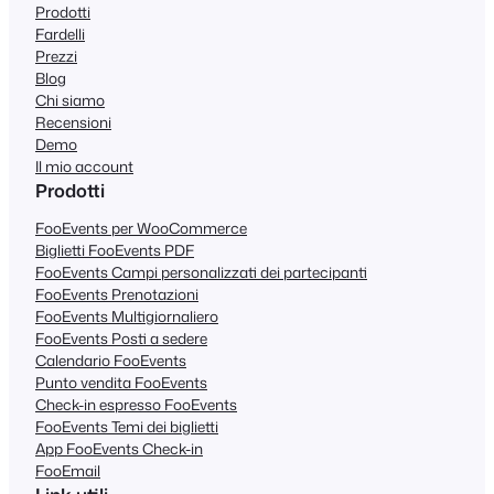
Prodotti
Fardelli
Prezzi
Blog
Chi siamo
Recensioni
Demo
Il mio account
Prodotti
FooEvents per WooCommerce
Biglietti FooEvents PDF
FooEvents Campi personalizzati dei partecipanti
FooEvents Prenotazioni
FooEvents Multigiornaliero
FooEvents Posti a sedere
Calendario FooEvents
Punto vendita FooEvents
Check-in espresso FooEvents
FooEvents Temi dei biglietti
App FooEvents Check-in
FooEmail