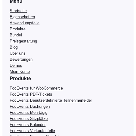
Menü
Startseite
Eigenschaften
Anwendungsfälle
Produkte
Bündel
Preisgestaltung
Blog
Über uns
Bewertungen
Demos
Mein Konto
Produkte
FooEvents für WooCommerce
FooEvents PDF-Tickets
FooEvents Benutzerdefinierte Teilnehmerfelder
FooEvents Buchungen
FooEvents Mehrtägig
FooEvents Sitzplätze
FooEvents-Kalender
FooEvents Verkaufsstelle