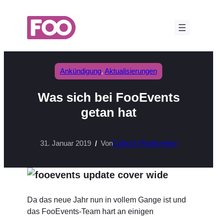
Zum
Inhalt
springen
Ankündigung
, 
Aktualisierungen
Was sich bei FooEvents
getan hat
31. Januar 2019
Von
Colin D (FooEvents)
Da das neue Jahr nun in vollem Gange ist und
das FooEvents-Team hart an einigen