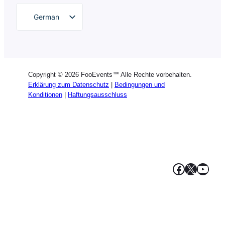
German
English
Dutch
Spanish
Copyright © 2026 FooEvents™ Alle Rechte vorbehalten.
Italian
Erklärung zum Datenschutz
|
Bedingungen und
Konditionen
|
Haftungsausschluss
Portuguese
French
Polish
Greek
Facebook
X
YouT