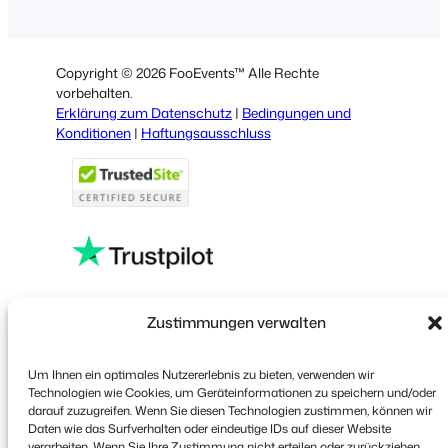
Dutch
Spanish
Copyright © 2026 FooEvents™ Alle Rechte
Italian
vorbehalten.
Erklärung zum Datenschutz
|
Bedingungen und
Portuguese
Konditionen
|
Haftungsausschluss
French
Polish
Greek
Faceboo
X
YouT
Zustimmungen verwalten
Um Ihnen ein optimales Nutzererlebnis zu bieten, verwenden wir
Technologien wie Cookies, um Geräteinformationen zu speichern und/oder
darauf zuzugreifen. Wenn Sie diesen Technologien zustimmen, können wir
Daten wie das Surfverhalten oder eindeutige IDs auf dieser Website
verarbeiten. Wenn Sie Ihre Zustimmung nicht erteilen oder zurückziehen,