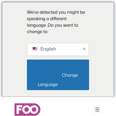
We've detected you might be
speaking a different
language. Do you want to
change to:
English
                        Change 
Language                    
Zum
Inhalt
springen