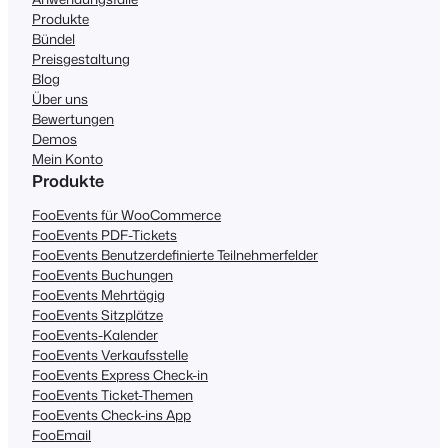
Produkte
Bündel
Preisgestaltung
Blog
Über uns
Bewertungen
Demos
Mein Konto
Produkte
FooEvents für WooCommerce
FooEvents PDF-Tickets
FooEvents Benutzerdefinierte Teilnehmerfelder
FooEvents Buchungen
FooEvents Mehrtägig
FooEvents Sitzplätze
FooEvents-Kalender
FooEvents Verkaufsstelle
FooEvents Express Check-in
FooEvents Ticket-Themen
FooEvents Check-ins App
FooEmail