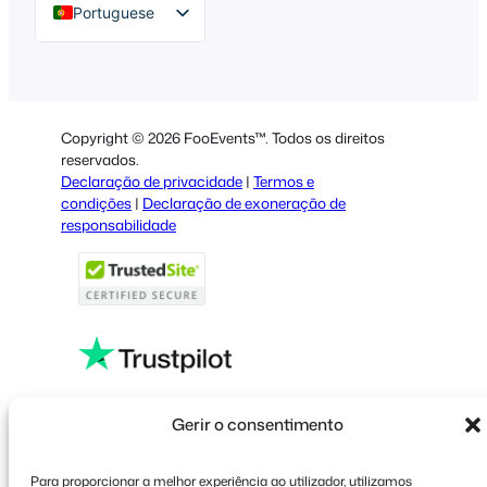
Portuguese
English
German
Dutch
Copyright © 2026 FooEvents™. Todos os direitos
Spanish
reservados.
Declaração de privacidade
|
Termos e
Italian
condições
|
Declaração de exoneração de
responsabilidade
French
Polish
Greek
Faceboo
X
YouT
Gerir o consentimento
Para proporcionar a melhor experiência ao utilizador, utilizamos