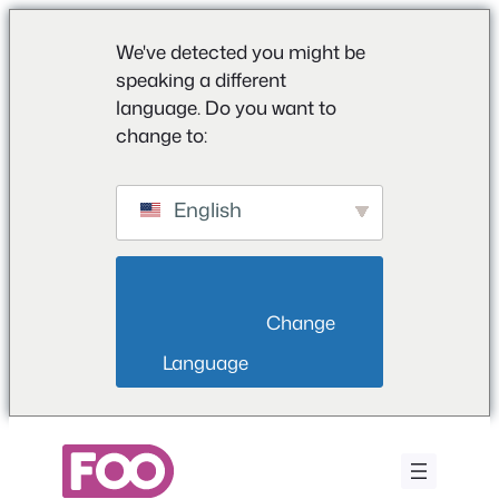
We've detected you might be
speaking a different
language. Do you want to
change to:
English
                        Change 
Language                    
Saltar
para
o