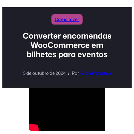
conteúdo
Como fazer
Converter encomendas
WooCommerce em
bilhetes para eventos
3 de outubro de 2024
Por
Robin Pietersen