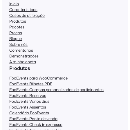
Início
Características
Casos de utilização
Produtos
Pacotes
Preços
Blogue
Sobre nós
Comentários
Demonstrações
A minha conta
Produtos
FooEvents para WooCommerce
FooEvents Bilhetes PDF
FooEvents Campos personalizados de participantes
FooEvents Reservas
FooEvents Vários dias
FooEvents Assentos
Calendário FooEvents
FooEvents Ponto de venda
FooEvents Check-in expresso