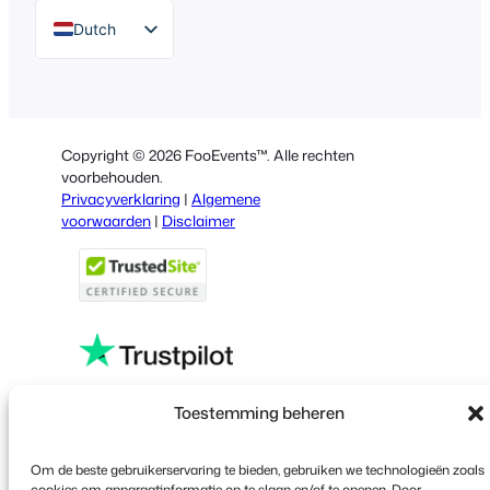
Dutch
English
German
Spanish
Copyright © 2026 FooEvents™. Alle rechten
Italian
voorbehouden.
Privacyverklaring
|
Algemene
Portuguese
voorwaarden
|
Disclaimer
French
Polish
Greek
Toestemming beheren
Faceboo
X
YouT
Om de beste gebruikerservaring te bieden, gebruiken we technologieën zoals
cookies om apparaatinformatie op te slaan en/of te openen. Door