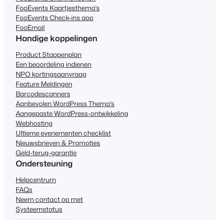
FooEvents Kaartjesthema's
FooEvents Check-ins app
FooEmail
Handige koppelingen
Product Stappenplan
Een beoordeling indienen
NPO kortingsaanvraag
Feature Meldingen
Barcodescanners
Aanbevolen WordPress Thema's
Aangepaste WordPress-ontwikkeling
Webhosting
Ultieme evenementen checklist
Nieuwsbrieven & Promoties
Geld-terug-garantie
Ondersteuning
Helpcentrum
FAQs
Neem contact op met
Systeemstatus