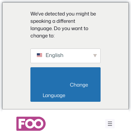
We've detected you might be
speaking a different
language. Do you want to
change to:
English
                        Change 
Language                    
Ga
naar
de