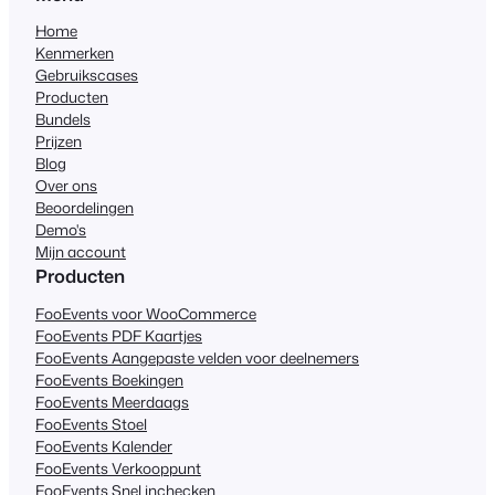
Home
Kenmerken
Gebruikscases
Producten
Bundels
Prijzen
Blog
Over ons
Beoordelingen
Demo's
Mijn account
Producten
FooEvents voor WooCommerce
FooEvents PDF Kaartjes
FooEvents Aangepaste velden voor deelnemers
FooEvents Boekingen
FooEvents Meerdaags
FooEvents Stoel
FooEvents Kalender
FooEvents Verkooppunt
FooEvents Snel inchecken