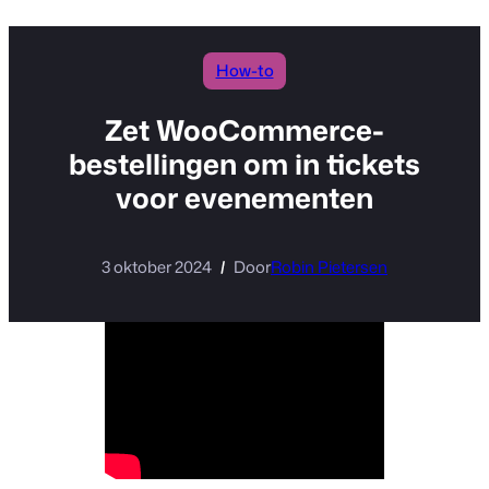
inhoud
How-to
Zet WooCommerce-
bestellingen om in tickets
voor evenementen
3 oktober 2024
Door
Robin Pietersen