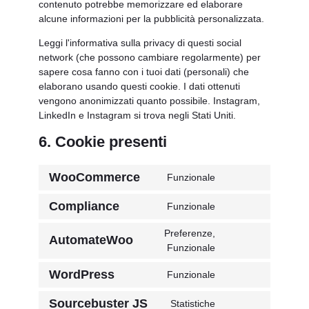
contenuto potrebbe memorizzare ed elaborare
alcune informazioni per la pubblicità personalizzata.
Leggi l'informativa sulla privacy di questi social
network (che possono cambiare regolarmente) per
sapere cosa fanno con i tuoi dati (personali) che
elaborano usando questi cookie. I dati ottenuti
vengono anonimizzati quanto possibile. Instagram,
LinkedIn e Instagram si trova negli Stati Uniti.
6. Cookie presenti
WooCommerce
Funzionale
Consenso
al
Compliance
Funzionale
servizio
Consenso
woocommerce
al
Preferenze,
AutomateWoo
servizio
Consenso
Funzionale
complianz
all'assistenza
WordPress
Funzionale
automatica
Consenso
al
Sourcebuster JS
Statistiche