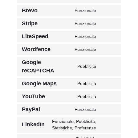
servizio
Consenso
wordpress
al
Brevo
Funzionale
servizio
Consenso
sourcebuster-
al
Stripe
Funzionale
js
servizio
Consenso
brevo
alla
LiteSpeed
Funzionale
striscia
Consenso
di
al
Wordfence
Funzionale
servizio
servizio
Consenso
litespeed
al
Google
servizio
Pubblicità
Consenso
reCAPTCHA
wordfence
al
servizio
Google Maps
Pubblicità
Consenso
google-
al
recaptcha
YouTube
Pubblicità
servizio
Consenso
google-
al
PayPal
Funzionale
maps
servizio
Consenso
youtube
al
Funzionale, Pubblicità,
LinkedIn
servizio
Consenso
Statistiche, Preferenze
paypal
al