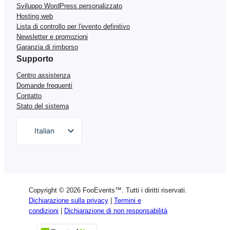
Sviluppo WordPress personalizzato
Hosting web
Lista di controllo per l'evento definitivo
Newsletter e promozioni
Garanzia di rimborso
Supporto
Centro assistenza
Domande frequenti
Contatto
Stato del sistema
Italian
English
German
Dutch
Copyright © 2026 FooEvents™. Tutti i diritti riservati.
Spanish
Dichiarazione sulla privacy
|
Termini e
condizioni
|
Dichiarazione di non responsabilità
Portuguese