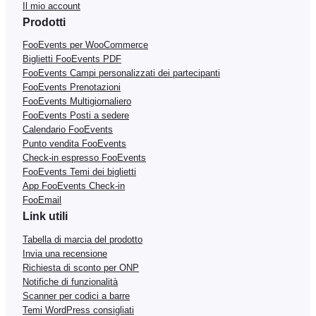
Il mio account
Prodotti
FooEvents per WooCommerce
Biglietti FooEvents PDF
FooEvents Campi personalizzati dei partecipanti
FooEvents Prenotazioni
FooEvents Multigiornaliero
FooEvents Posti a sedere
Calendario FooEvents
Punto vendita FooEvents
Check-in espresso FooEvents
FooEvents Temi dei biglietti
App FooEvents Check-in
FooEmail
Link utili
Tabella di marcia del prodotto
Invia una recensione
Richiesta di sconto per ONP
Notifiche di funzionalità
Scanner per codici a barre
Temi WordPress consigliati