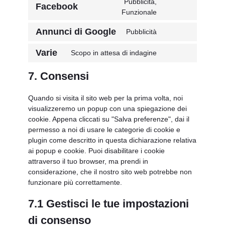
Pubblicità,
servizio
Facebook
Consenso
Funzionale
linkedin
al
Annunci di Google
Pubblicità
servizio
Consenso
facebook
al
Varie
Scopo in attesa di indagine
servizio
Consent
google-
to
7. Consensi
ads
service
#!trpst#trp-
Quando si visita il sito web per la prima volta, noi
gettext-
visualizzeremo un popup con una spiegazione dei
data-
cookie. Appena cliccati su "Salva preferenze", dai il
trpgettextoriginal=
permesso a noi di usare le categorie di cookie e
plugin come descritto in questa dichiarazione relativa
ai popup e cookie. Puoi disabilitare i cookie
attraverso il tuo browser, ma prendi in
considerazione, che il nostro sito web potrebbe non
funzionare più correttamente.
7.1 Gestisci le tue impostazioni
di consenso