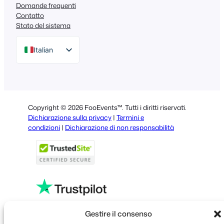
Domande frequenti
Contatto
Stato del sistema
Italian
English
German
Dutch
Copyright © 2026 FooEvents™. Tutti i diritti riservati.
Spanish
Dichiarazione sulla privacy
|
Termini e
condizioni
|
Dichiarazione di non responsabilità
Portuguese
French
Polish
Greek
Gestire il consenso
Faceboo
X
YouT