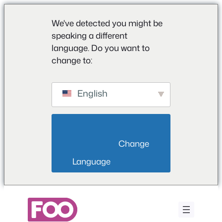
We've detected you might be
speaking a different
language. Do you want to
change to:
English
                        Change 
Language                    
Vai
al
contenuto