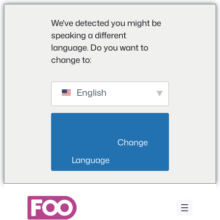
We've detected you might be
speaking a different
language. Do you want to
change to:
English
                        Change 
Language                    
Vai
al
contenuto