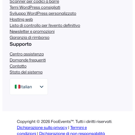
Scanner per codici a barre
Temi WordPress consigliati
Sviluppo WordPress personalizzato
Hosting web
Lista di controllo per l'evento definitivo
Newsletter e promozioni
Garanzia di rimborso
Supporto
Centro assistenza
Domande frequenti
Contatto
Stato del sistema
Italian
English
German
Dutch
Copyright © 2026 FooEvents™. Tutti i diritti riservati.
Spanish
Dichiarazione sulla privacy
|
Termini e
condizioni
|
Dichiarazione di non responsabilità