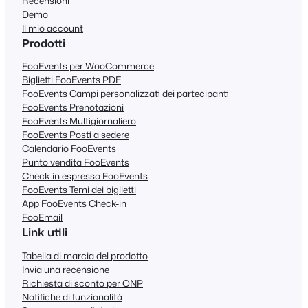
Recensioni
Demo
Il mio account
Prodotti
FooEvents per WooCommerce
Biglietti FooEvents PDF
FooEvents Campi personalizzati dei partecipanti
FooEvents Prenotazioni
FooEvents Multigiornaliero
FooEvents Posti a sedere
Calendario FooEvents
Punto vendita FooEvents
Check-in espresso FooEvents
FooEvents Temi dei biglietti
App FooEvents Check-in
FooEmail
Link utili
Tabella di marcia del prodotto
Invia una recensione
Richiesta di sconto per ONP
Notifiche di funzionalità