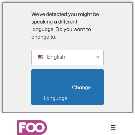
We've detected you might be
speaking a different
language. Do you want to
change to:
English
                        Change 
Language                    
Vai
al
contenuto