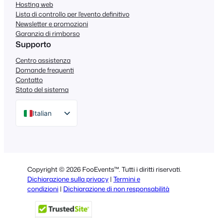
Hosting web
Lista di controllo per l'evento definitivo
Newsletter e promozioni
Garanzia di rimborso
Supporto
Centro assistenza
Domande frequenti
Contatto
Stato del sistema
Italian
English
German
Dutch
Copyright © 2026 FooEvents™. Tutti i diritti riservati.
Spanish
Dichiarazione sulla privacy
|
Termini e
condizioni
|
Dichiarazione di non responsabilità
Portuguese
French