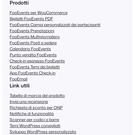
Prodotti
FooEvents per WooCommerce
Biglietti FooEvents PDF
FooEvents Campi personalizzati dei partecipanti
FooEvents Prenotazioni
FooEvents Multigiornaliero
FooEvents Posti a sedere
Calendario FooEvents
Punto vendita FooEvents
Check-in espresso FooEvents
FooEvents Temi dei biglietti
App FooEvents Check-in
FooEmail
Link utili
Tabella di marcia del prodotto
Invia una recensione
Richiesta di sconto per ONP
Notifiche di funzionalità
Scanner per codici a barre
Temi WordPress consigliati
Sviluppo WordPress personalizzato