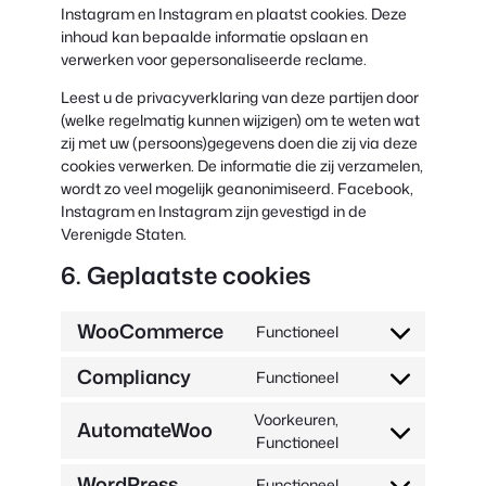
Instagram en Instagram en plaatst cookies. Deze
inhoud kan bepaalde informatie opslaan en
verwerken voor gepersonaliseerde reclame.
Leest u de privacyverklaring van deze partijen door
(welke regelmatig kunnen wijzigen) om te weten wat
zij met uw (persoons)gegevens doen die zij via deze
cookies verwerken. De informatie die zij verzamelen,
wordt zo veel mogelijk geanonimiseerd. Facebook,
Instagram en Instagram zijn gevestigd in de
Verenigde Staten.
6. Geplaatste cookies
WooCommerce
Functioneel
Toestemming
voor
Compliancy
Functioneel
service
Toestemming
woocommerce
voor
Voorkeuren,
AutomateWoo
service
Toestemming
Functioneel
complianz
voor
WordPress
Functioneel