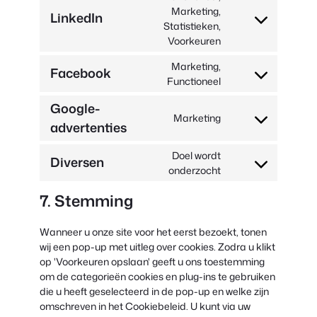
service
Marketing,
LinkedIn
paypal
Toestemming
Statistieken,
voor
Voorkeuren
service
Marketing,
linkedin
Facebook
Toestemming
Functioneel
voor
Google-
service
Marketing
advertenties
facebook
Toestemming
voor
service
Doel wordt
Diversen
google-
Consent
onderzocht
ads
to
7. Stemming
service
#!trpst#trp-
gettext-
Wanneer u onze site voor het eerst bezoekt, tonen
data-
wij een pop-up met uitleg over cookies. Zodra u klikt
trpgettextoriginal
op 'Voorkeuren opslaan' geeft u ons toestemming
om de categorieën cookies en plug-ins te gebruiken
die u heeft geselecteerd in de pop-up en welke zijn
omschreven in het Cookiebeleid. U kunt via uw