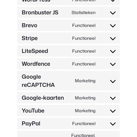
service
Toestemming
automatewoo
voor
Bronbuster JS
Statistieken
service
Toestemming
wordpress
voor
Brevo
Functioneel
service
Toestemming
sourcebuster-
voor
Stripe
Functioneel
js
service
Toestemming
brevo
voor
LiteSpeed
Functioneel
servicestreep
Toestemming
voor
Wordfence
Functioneel
service
Toestemming
litespeed
voor
Google
service
Marketing
reCAPTCHA
Toestemming
wordfence
voor
Google-kaarten
service
Marketing
Toestemming
google-
voor
YouTube
recaptcha
Marketing
de
Toestemming
service
voor
PayPal
Functioneel
google-
service
Toestemming
maps
youtube
voor
Functioneel,