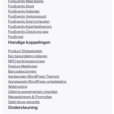
FooEvents Meerdaags
FooEvents Stoel
FooEvents Kalender
FooEvents Verkooppunt
FooEvents Snel inchecken
FooEvents Kaartjesthema's
FooEvents Check-ins app
FooEmail
Handige koppelingen
Product Stappenplan
Een beoordeling indienen
NPO kortingsaanvraag
Feature Meldingen
Barcodescanners
Aanbevolen WordPress Thema's
Aangepaste WordPress-ontwikkeling
Webhosting
Ultieme evenementen checklist
Nieuwsbrieven & Promoties
Geld-terug-garantie
Ondersteuning