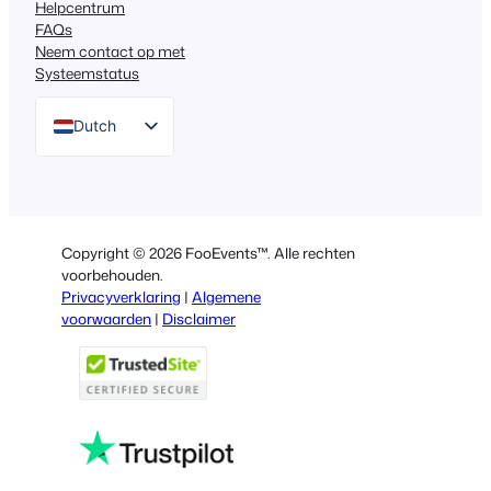
Helpcentrum
FAQs
Neem contact op met
Systeemstatus
Dutch
English
German
Spanish
Copyright © 2026 FooEvents™. Alle rechten
Italian
voorbehouden.
Privacyverklaring
|
Algemene
Portuguese
voorwaarden
|
Disclaimer
French
Polish
Greek