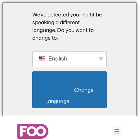
We've detected you might be
speaking a different
language. Do you want to
change to:
English
                        Change 
Language                    
Ga
naar
de